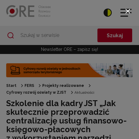
Przejdź do Nawigacji
Przejdź do stopki
Przejdź do treści artykułu
Szukaj
Newsletter ORE – zapisz się!
Start
FERS
Projekty realizowane
Cyfrowy rozwój oświaty w ZJST
Aktualności
Szkolenie dla kadry JST „Jak
skutecznie przeprowadzić
centralizację usług finansowo-
księgowo-płacowych
z wykorzystaniem narzędzi