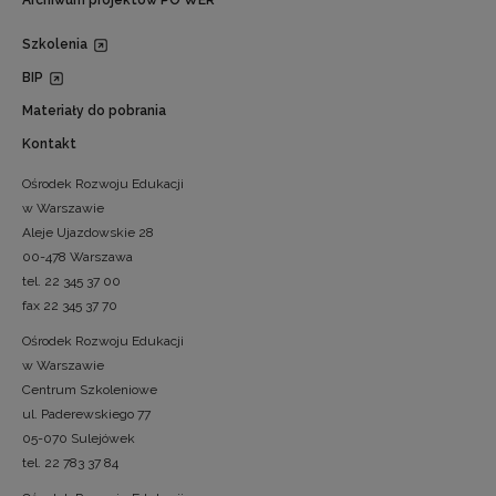
Archiwum projektów PO WER
Szkolenia
BIP
Materiały do pobrania
Kontakt
Ośrodek Rozwoju Edukacji
w Warszawie
Aleje Ujazdowskie 28
00-478 Warszawa
tel. 22 345 37 00
fax 22 345 37 70
Ośrodek Rozwoju Edukacji
w Warszawie
Centrum Szkoleniowe
ul. Paderewskiego 77
05-070 Sulejówek
tel. 22 783 37 84