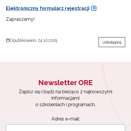
Elektroniczny formularz rejestracji
Zapraszamy!
Newsletter ORE
Opublikowano: 24.10.2025
Udostępnij
Zapisz się i bądź na bieżąco z najnowszymi
informacjami
o szkoleniach i programach.
Adres e-mail:
Newsletter ORE
Zapisz się i bądź na bieżąco z najnowszymi
Wyrażam zgodę na przetwarzanie moich danych
informacjami
osobowych przez ORE w celach marketingowych.
o szkoleniach i programach.
Zapisuję się
Adres e-mail: