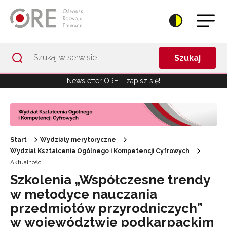
Przejdź do Nawigacji
Przejdź do stopki
Przejdź do treści artykułu
Szukaj
Newsletter ORE – zapisz się!
Start
Wydziały merytoryczne
Wydział Kształcenia Ogólnego i Kompetencji Cyfrowych
Aktualności
Szkolenia „Współczesne trendy
w metodyce nauczania
przedmiotów przyrodniczych”
w województwie podkarpackim