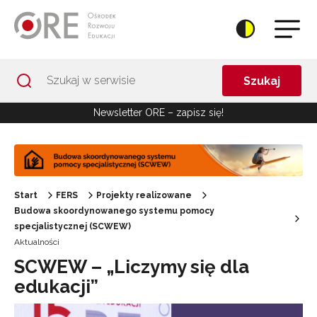
Przejdź do Nawigacji
Przejdź do stopki
Przejdź do treści artykułu
Szukaj
Newsletter ORE – zapisz się!
Start
FERS
Projekty realizowane
Budowa skoordynowanego systemu pomocy
specjalistycznej (SCWEW)
Aktualności
SCWEW – „Liczymy się dla
edukacji”