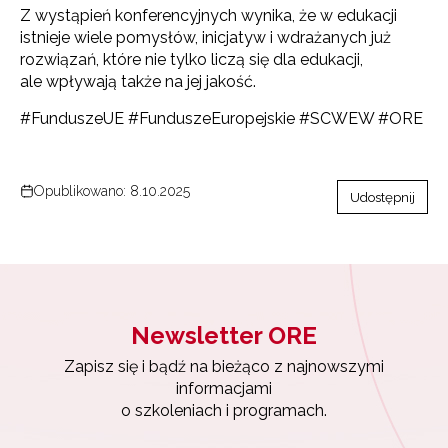
Z wystąpień konferencyjnych wynika, że w edukacji
istnieje wiele pomysłów, inicjatyw i wdrażanych już
rozwiązań, które nie tylko liczą się dla edukacji,
ale wpływają także na jej jakość.
#FunduszeUE #FunduszeEuropejskie #SCWEW #ORE
Newsletter ORE
Opublikowano: 8.10.2025
Udostępnij
Zapisz się i bądź na bieżąco z najnowszymi
informacjami
o szkoleniach i programach.
Adres e-mail:
Newsletter ORE
Wyrażam zgodę na przetwarzanie moich danych
Zapisz się i bądź na bieżąco z najnowszymi
osobowych przez ORE w celach marketingowych.
informacjami
o szkoleniach i programach.
Zapisuję się