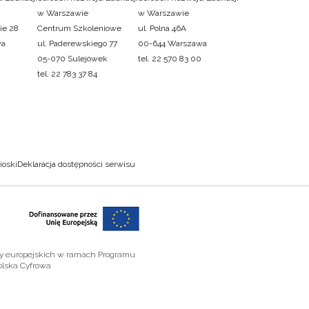
w Warszawie
w Warszawie
ie 28
Centrum Szkoleniowe
ul. Polna 46A
wa
ul. Paderewskiego 77
00-644 Warszawa
05-070 Sulejówek
tel. 22 570 83 00
tel. 22 783 37 84
ioski
Deklaracja dostępności serwisu
zy europejskich w ramach Programu
olska Cyfrowa