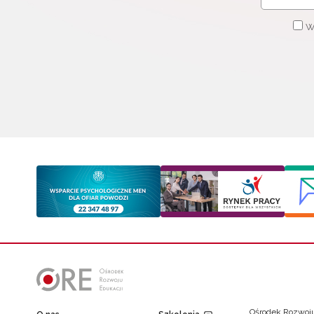
W
Ośrodek Rozwoju