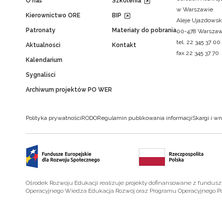
O nas
Szkolenia
w Warszawie
Kierownictwo ORE
BIP
Aleje Ujazdowsk
Patronaty
Materiały do pobrania
00-478 Warsza
tel. 22 345 37 00
Aktualności
Kontakt
fax 22 345 37 70
Kalendarium
Sygnaliści
Archiwum projektów PO WER
Polityka prywatności
RODO
Regulamin publikowania informacji
Skargi i wn
Ośrodek Rozwoju Edukacji realizuje projekty dofinansowane z fundus
Operacyjnego Wiedza Edukacja Rozwój oraz Programu Operacyjnego P