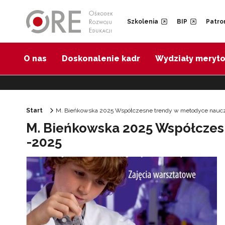
Przejdź do Nawigacji
Przejdź do stopki
Przejdź do treści artykułu
Szkolenia
BIP
Patro
O nas
Doskonalenie kadr
Wydziały meryt
Start
M. Bieńkowska 2025 Współczesne trendy w metodyce naucz
M. Bieńkowska 2025 Współcze
-2025