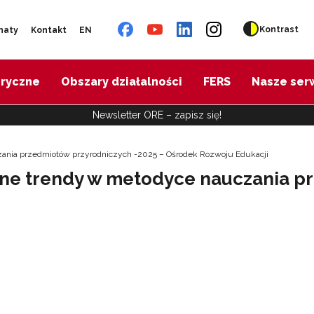
Kontrast
naty
Kontakt
EN
oryczne
Obszary działalności
FERS
Nasze ser
Newsletter ORE – zapisz się!
ania przedmiotów przyrodniczych -2025 – Ośrodek Rozwoju Edukacji
sne trendy w metodyce nauczania p