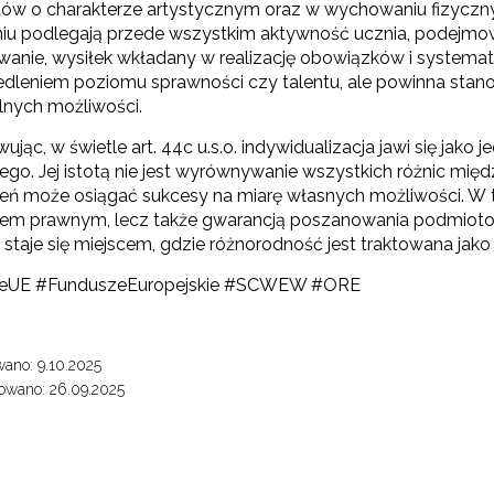
ów o charakterze artystycznym oraz w wychowaniu fizycz
niu podlegają przede wszystkim aktywność ucznia, podejmo
E-materiały wspierające kształcenie kompetencji zawodowych"
anie, wysiłek wkładany w realizację obowiązków i systema
edleniem poziomu sprawności czy talentu, ale powinna stanow
lnych możliwości.
Odbiór zaawansowanych technologicznie e-materiałów i gier"
ąc, w świetle art. 44c u.s.o. indywidualizacja jawi się jako
ego. Jej istotą nie jest wyrównywanie wszystkich różnic mię
eń może osiągać sukcesy na miarę własnych możliwości. W tym
em prawnym, lecz także gwarancją poszanowania podmiotowo
Opracowanie i przetestowanie modelu branżowej szkoły ćwiczeń (BSĆ)"
 staje się miejscem, gdzie różnorodność jest traktowana jako
eUE #FunduszeEuropejskie #SCWEW #ORE
"Pilotażowe wdrożenie modułowych e-podręczników"
ano: 9.10.2025
owano: 26.09.2025
"Rozwój kompetencji dydaktycznych zintegrowanego kształcenia przedmio
ewsletter ORE
isz się i bądź na bieżąco z najnowszymi informacjami