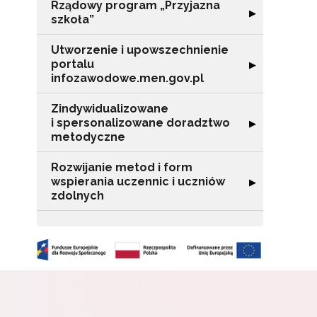
Rządowy program „Przyjazna
o s
Rozwiń sekcję "
▶
szkoła”
Adr
Utworzenie i upowszechnienie
portalu
Rozwiń sekcję "
▶
infozawodowe.men.gov.pl
W
cel
Zindywidualizowane
i spersonalizowane doradztwo
Rozwiń sekcję 
▶
metodyczne
Rozwijanie metod i form
wspierania uczennic i uczniów
Rozwiń sekcję "
▶
zdolnych