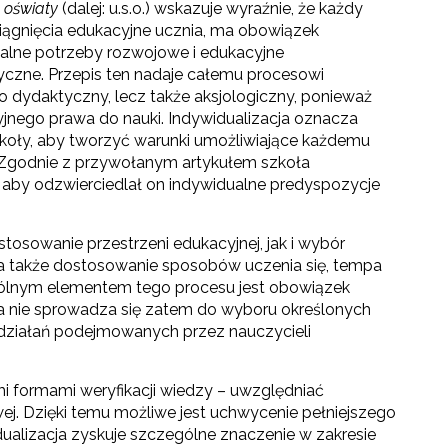
e oświaty
(dalej: u.s.o.) wskazuje wyraźnie, że każdy
siągnięcia edukacyjne ucznia, ma obowiązek
alne potrzeby rozwojowe i edukacyjne
yczne. Przepis ten nadaje całemu procesowi
ko dydaktyczny, lecz także aksjologiczny, ponieważ
yjnego prawa do nauki. Indywidualizacja oznacza
koły, aby tworzyć warunki umożliwiające każdemu
. Zgodnie z przywołanym artykułem szkoła
 aby odzwierciedlał on indywidualne predyspozycje
osowanie przestrzeni edukacyjnej, jak i wybór
a także dostosowanie sposobów uczenia się, tempa
ególnym elementem tego procesu jest obowiązek
cja nie sprowadza się zatem do wyboru określonych
działań podejmowanych przez nauczycieli
ymi formami weryfikacji wiedzy – uwzględniać
j. Dzięki temu możliwe jest uchwycenie pełniejszego
dualizacja zyskuje szczególne znaczenie w zakresie