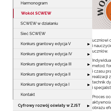
Harmonogram
Wokół SCWEW
SCWEW w działaniu
Sieć SCWEW
uczniowi 
Konkurs grantowy edycja V
Rozwiń sekcję "
▶
i nauczyc
uczniów.
Konkurs grantowy edycja IV
Rozwiń sekcję "
▶
Indywidua
Konkurs grantowy edycja III
Rozwiń sekcję "
▶
metod, fo
i czasu p
Konkurs grantowy edycja II
Rozwiń sekcję "
▶
realizacji
technik d
Konkurs grantowy edycja I
Rozwiń sekcję "
▶
i specjali
Kontakt
Proces oce
aktywność
Cyfrowy rozwój oświaty w ZJST
Rozwiń sekcję "
▶
obrazu ef