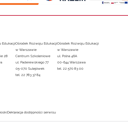
 Edukacji
Ośrodek Rozwoju Edukacji
Ośrodek Rozwoju Edukacji
w Warszawie
w Warszawie
ie 28
Centrum Szkoleniowe
ul. Polna 46A
wa
ul. Paderewskiego 77
00-644 Warszawa
05-070 Sulejówek
tel. 22 570 83 00
tel. 22 783 37 84
ioski
Deklaracja dostępności serwisu