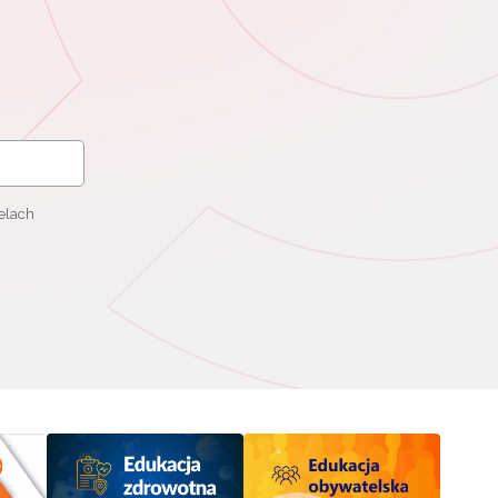
elach