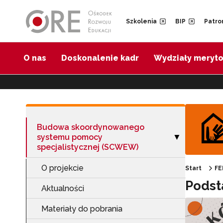
Przejdź do Nawigacji
Przejdź do stopki
Przejdź do treści artykułu
Szkolenia
BIP
Patro
O nas
Doskonalenie kadr
Wydziały meryt
Budowa skoordynowanego
systemu pomocy
Zwiń sekcję "B
▶
specjalistycznej (SCWEW)
O projekcie
Start
FE
Podst
Aktualności
Materiały do pobrania