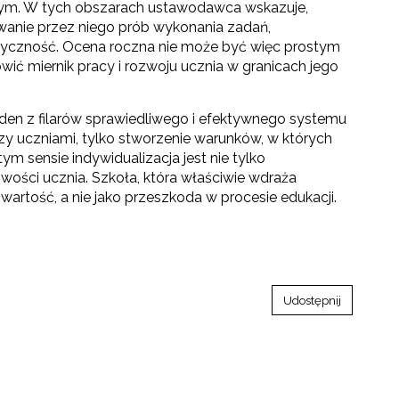
nym. W tych obszarach ustawodawca wskazuje,
wanie przez niego prób wykonania zadań,
tyczność. Ocena roczna nie może być więc prostym
ić miernik pracy i rozwoju ucznia w granicach jego
 jeden z filarów sprawiedliwego i efektywnego systemu
dzy uczniami, tylko stworzenie warunków, w których
 sensie indywidualizacja jest nie tylko
ści ucznia. Szkoła, która właściwie wdraża
 wartość, a nie jako przeszkoda w procesie edukacji.
Udostępnij
towo-językowego (CLIL)"