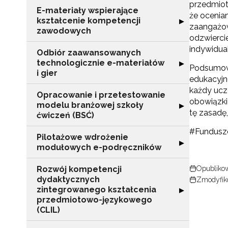
przedmiot
E-materiały wspierające
że ocenia
kształcenie kompetencji
Rozwiń sekcję "
▶
zaangażow
zawodowych
odzwierci
indywidua
Odbiór zaawansowanych
technologicznie e-materiałów
Rozwiń sekcję "
▶
Podsumowuj
i gier
edukacyjn
każdy ucz
Opracowanie i przetestowanie
obowiązki
modelu branżowej szkoły
Rozwiń sekcję "
▶
tę zasadę,
ćwiczeń (BSĆ)
#Fundusz
Pilotażowe wdrożenie
Rozwiń sekcję 
▶
modułowych e-podręczników
Rozwój kompetencji
Opublikow
dydaktycznych
Zmodyfik
zintegrowanego kształcenia
Rozwiń sekcję 
▶
przedmiotowo-językowego
N
(CLIL)
Zap