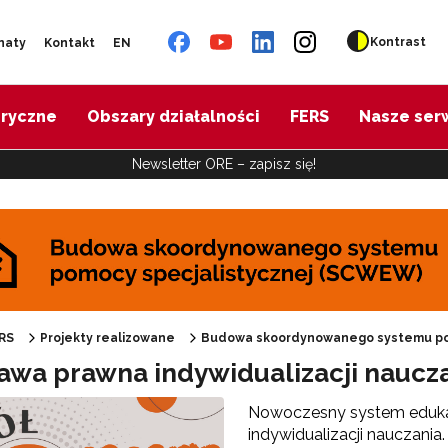
Kontrast
naty
Kontakt
EN
oryczne
Obszary działalności
FERS
Nasze ser
Newsletter ORE – zapisz się!
udowa skoordynowanego systemu pomocy specjalistycznej (SCWEW)"
RS
Projekty realizowane
Budowa skoordynowanego systemu po
awa prawna indywidualizacji naucz
Nowoczesny system edukacj
indywidualizacji nauczani