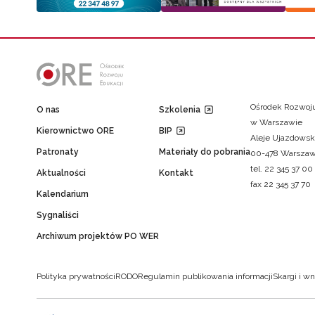
Ośrodek Rozwoju
O nas
Szkolenia
w Warszawie
Kierownictwo ORE
BIP
Aleje Ujazdowsk
Patronaty
Materiały do pobrania
00-478 Warsza
tel. 22 345 37 00
Aktualności
Kontakt
fax 22 345 37 70
Kalendarium
Sygnaliści
Archiwum projektów PO WER
Polityka prywatności
RODO
Regulamin publikowania informacji
Skargi i wn