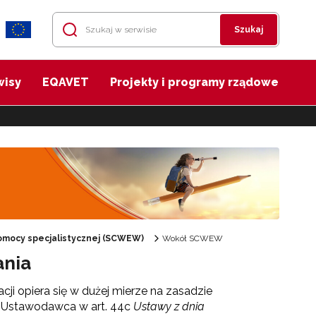
Szukaj
wisy
EQAVET
Projekty i programy rządowe
mocy specjalistycznej (SCWEW)
Wokół SCWEW
ania
i opiera się w dużej mierze na zasadzie
a. Ustawodawca w art. 44c
Ustawy z dnia