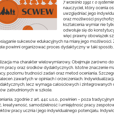
7 września 1991 r. o systemi
nauczyciel, który ocenia o
uwzględniać jego indywidu
oraz możliwości psychofiz
kształcenia wymiar nie tyl
odwołuje się do konstytuc
więc prawny obowiązek sz
osiąganie sukcesów edukacyjnych na miarę jego możliwości
Konkurs grantowy edycja V"
iele powinni organizować proces dydaktyczny w taki sposób,
Konkurs grantowy edycja IV"
lizacja ma charakter wielowymiarowy. Obejmuje zarówno dost
Konkurs grantowy edycja III"
rm pracy oraz środków dydaktycznych. Istotne znaczenie m
racy, poziomu trudności zadań oraz metod oceniania. Szcz
Konkurs grantowy edycja II"
 zaleceń zawartych w opiniach i orzeczeniach. Indywidualiza
ydaktycznych, lecz wymaga całościowych i zintegrowanych 
Konkurs grantowy edycja I"
stów zatrudnionych w szkole.
niania, zgodnie z art. 44c u.s.o., powinien – poza tradycyjn
, kreatywność, samodzielność i umiejętność pracy zespołowe
Cyfrowy rozwój oświaty w ZJST"
ektów pracy ucznia i jego indywidualnego potencjału. Indywi