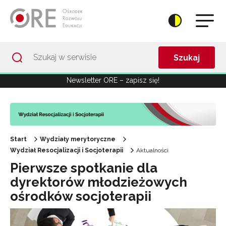
Przejdź do Nawigacji
Przejdź do stopki
Przejdź do treści artykułu
Szukaj
Newsletter ORE – zapisz się!
Start
Wydziały merytoryczne
Wydział Resocjalizacji i Socjoterapii
Aktualności
Pierwsze spotkanie dla
dyrektorów młodzieżowych
ośrodków socjoterapii