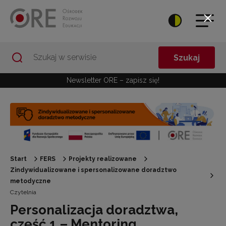
Przejdź do Nawigacji
Przejdź do stopki
Przejdź do treści artykułu
Szukaj
Newsletter ORE – zapisz się!
Start
FERS
Projekty realizowane
Zindywidualizowane i spersonalizowane doradztwo
metodyczne
Czytelnia
Personalizacja doradztwa,
część 1 – Mentoring