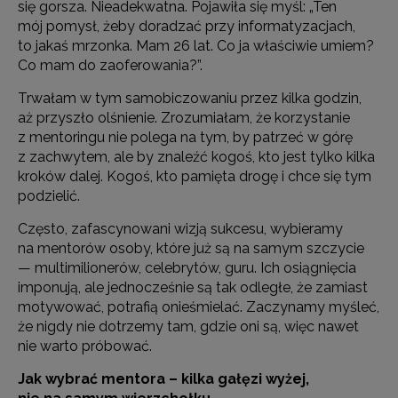
się gorsza. Nieadekwatna. Pojawiła się myśl: „Ten
mój pomysł, żeby doradzać przy informatyzacjach,
to jakaś mrzonka. Mam 26 lat. Co ja właściwie umiem?
Co mam do zaoferowania?”.
Trwałam w tym samobiczowaniu przez kilka godzin,
aż przyszło olśnienie. Zrozumiałam, że korzystanie
z mentoringu nie polega na tym, by patrzeć w górę
z zachwytem, ale by znaleźć kogoś, kto jest tylko kilka
kroków dalej. Kogoś, kto pamięta drogę i chce się tym
podzielić.
Często, zafascynowani wizją sukcesu, wybieramy
na mentorów osoby, które już są na samym szczycie
— multimilionerów, celebrytów, guru. Ich osiągnięcia
imponują, ale jednocześnie są tak odległe, że zamiast
motywować, potrafią onieśmielać. Zaczynamy myśleć,
że nigdy nie dotrzemy tam, gdzie oni są, więc nawet
nie warto próbować.
Jak wybrać mentora – kilka gałęzi wyżej,