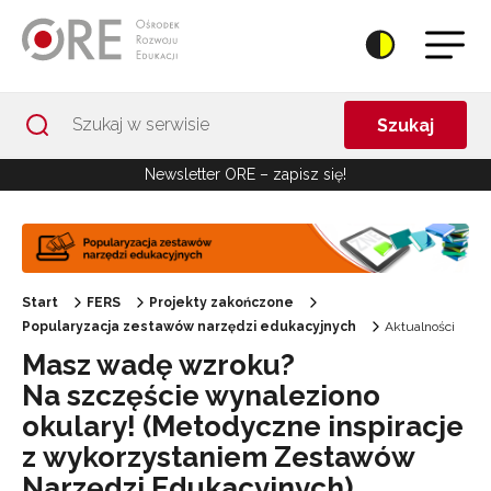
Przejdź do Nawigacji
Przejdź do stopki
Przejdź do treści artykułu
Szukaj
Newsletter ORE – zapisz się!
Start
FERS
Projekty zakończone
Popularyzacja zestawów narzędzi edukacyjnych
Aktualności
Masz wadę wzroku?
Na szczęście wynaleziono
okulary! (Metodyczne inspiracje
z wykorzystaniem Zestawów
Narzędzi Edukacyjnych)