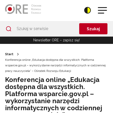
Przejdź do Nawigacji
Przejdź do stopki
Przejdź do treści artykułu
Szukaj
Newsletter ORE – zapisz się!
Start
Konferencja online „Edukacja dostępna dla wszystkich. Platforma
wsparcie.gov.pl – wykorzystanie narzędzi informatycznych w codziennej
pracy nauczyciela” – Ośrodek Rozwoju Edukacji
Konferencja online „Edukacja
dostępna dla wszystkich.
Platforma wsparcie.gov.pl –
wykorzystanie narzędzi
informatycznych w codziennej