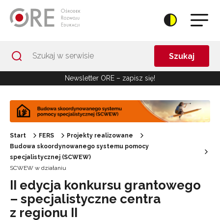
Przejdź do Nawigacji
Przejdź do stopki
Przejdź do treści artykułu
Szukaj
Newsletter ORE – zapisz się!
Start
FERS
Projekty realizowane
Budowa skoordynowanego systemu pomocy
specjalistycznej (SCWEW)
SCWEW w działaniu
II edycja konkursu grantowego
– specjalistyczne centra
z regionu II