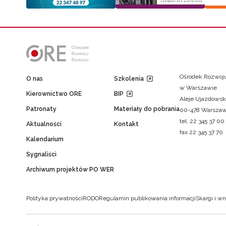
Ośrodek Rozwoju
O nas
Szkolenia
w Warszawie
Kierownictwo ORE
BIP
Aleje Ujazdowsk
Patronaty
Materiały do pobrania
00-478 Warsza
tel. 22 345 37 00
Aktualności
Kontakt
fax 22 345 37 70
Kalendarium
Sygnaliści
Archiwum projektów PO WER
Polityka prywatności
RODO
Regulamin publikowania informacji
Skargi i wn