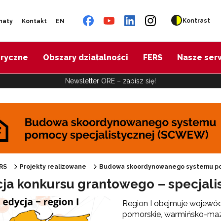
Kontrast
naty
Kontakt
EN
oryczne
Obszary działalności
FERS
Nasze ser
Newsletter ORE – zapisz się!
udowa skoordynowanego systemu pomocy specjalistycznej (SCWEW)"
RS
Projekty realizowane
Budowa skoordynowanego systemu po
ycja konkursu grantowego – specjalis
Region I obejmuje wojewó
pomorskie, warmińsko-maz