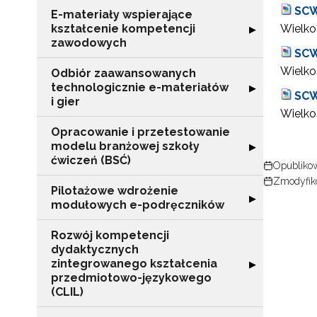
SCW
E-materiały wspierające
kształcenie kompetencji
Wielkoś
Rozwiń sekcję "
▶
zawodowych
SCW
Wielkoś
Odbiór zaawansowanych
technologicznie e-materiałów
Rozwiń sekcję "
▶
SCW
i gier
Wielkoś
Opracowanie i przetestowanie
modelu branżowej szkoły
Rozwiń sekcję "
▶
ćwiczeń (BSĆ)
Opublikow
Zmodyfiko
Pilotażowe wdrożenie
Rozwiń sekcję 
▶
modułowych e-podręczników
Rozwój kompetencji
dydaktycznych
zintegrowanego kształcenia
Rozwiń sekcję 
▶
przedmiotowo-językowego
N
(CLIL)
Zap