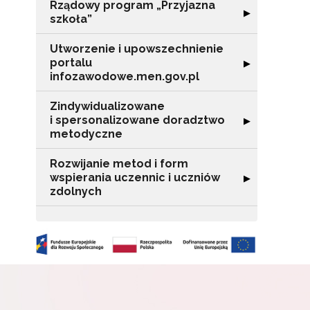
Rządowy program „Przyjazna
o s
Rozwiń sekcję "
▶
szkoła”
Adr
Utworzenie i upowszechnienie
portalu
Rozwiń sekcję "
▶
infozawodowe.men.gov.pl
W
cel
Zindywidualizowane
i spersonalizowane doradztwo
Rozwiń sekcję 
▶
metodyczne
Rozwijanie metod i form
wspierania uczennic i uczniów
Rozwiń sekcję "
▶
zdolnych