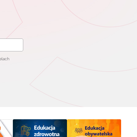
elach