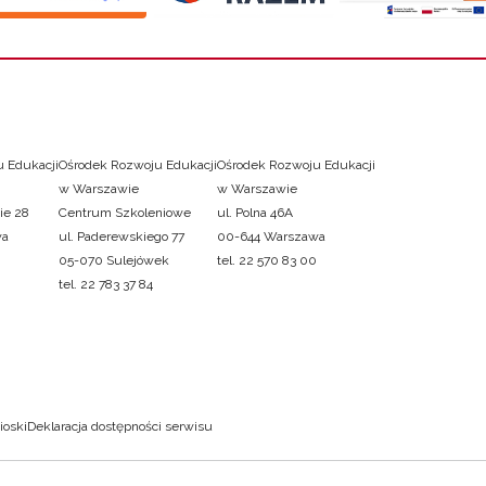
 Edukacji
Ośrodek Rozwoju Edukacji
Ośrodek Rozwoju Edukacji
w Warszawie
w Warszawie
ie 28
Centrum Szkoleniowe
ul. Polna 46A
wa
ul. Paderewskiego 77
00-644 Warszawa
05-070 Sulejówek
tel. 22 570 83 00
tel. 22 783 37 84
ioski
Deklaracja dostępności serwisu