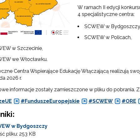
W ramach II edycji konkurs
4 specjalistyczne centra:
SCWEW w Bydgoszczy
SCWEW w Policach,
EW w Szczecinie,
Konkurs grantowy edycja V"
EW we Włocławku.
Konkurs grantowy edycja IV"
yczne Centra Wspierające Edukację Włączającą realizują swoj
da 2026 r.
Konkurs grantowy edycja III"
we informacje zostały zamieszczone w pliku do pobrania. Za
Konkurs grantowy edycja II"
zeUE
#FunduszeEuropejskie
#SCWEW
#ORE
Konkurs grantowy edycja I"
niki:
EW w Bydgoszczy
Cyfrowy rozwój oświaty w ZJST"
ć pliku:
253 KB