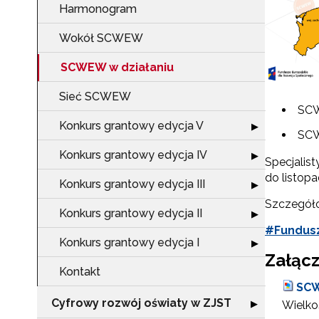
Harmonogram
Wokół SCWEW
SCWEW w działaniu
Sieć SCWEW
SCW
Konkurs grantowy edycja V
Rozwiń sekcję "
▶
SCW
Konkurs grantowy edycja IV
Rozwiń sekcję "
▶
Specjalist
do listopa
Konkurs grantowy edycja III
Rozwiń sekcję "
▶
Szczegóło
Konkurs grantowy edycja II
Rozwiń sekcję "
▶
#Fundus
Konkurs grantowy edycja I
Rozwiń sekcję "
▶
Załącz
Kontakt
SCW
Cyfrowy rozwój oświaty w ZJST
Rozwiń sekcję "
▶
Wielkoś