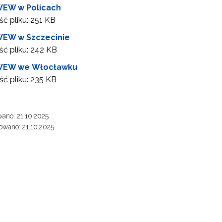
EW w Policach
ć pliku:
251 KB
E-materiały wspierające kształcenie kompetencji zawodowych"
EW w Szczecinie
ć pliku:
242 KB
Odbiór zaawansowanych technologicznie e-materiałów i gier"
EW we Włocławku
ć pliku:
235 KB
Opracowanie i przetestowanie modelu branżowej szkoły ćwiczeń (BSĆ)"
ano: 21.10.2025
wano: 21.10.2025
"Pilotażowe wdrożenie modułowych e-podręczników"
"Rozwój kompetencji dydaktycznych zintegrowanego kształcenia przedmio
ewsletter ORE
isz się i bądź na bieżąco z najnowszymi informacjami