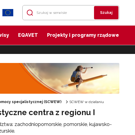
Szukaj
wisy
EQAVET
Projekty i programy rządowe
mocy specjalistycznej (SCWEW)
SCWEW w działaniu
tyczne centra z regionu I
dztwa: zachodniopomorskie, pomorskie, kujawsko-
urskie.