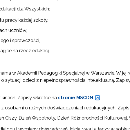
Edukacji dla Wszystkich:
u pracy każdej szkoły,
ach uczniów,
ego i sprawczości,
ające na rzecz edukacji.
onarna w Akademii Pedagogiki Specjalnej w Warszawie. W jej
o sytuacji dzieci z niepełnosprawnością intelektualną. Zapis
w kinach. Zapisy wkrótce na
stronie MSCDN
.
ania z osobami o różnych doświadczeniach edukacyjnych. Zapi
eń Ciszy, Dzień Wspólnoty, Dzień Różnorodności Kulturowej.
ialogu i wymiany doświadczeń. Inicjatywa ta łączy w sobie r