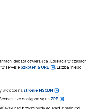
 ramach: debata otwierająca „Edukacja w czasach
y w serwisie
Szkolenia ORE
. Liczba miejsc
sy wkrótce na
stronie MSCDN
.
 Scenariusze dostępne są na
ZPE
.
efleksję nad przyszłością edukacji z realnymi