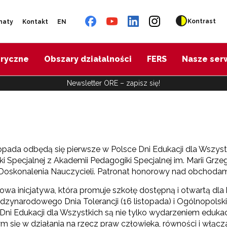
Kontrast
naty
Kontakt
EN
oryczne
Obszary działalności
FERS
Nasze ser
Newsletter ORE – zapisz się!
topada odbędą się pierwsze w Polsce Dni Edukacji dla Wszystk
i Specjalnej z Akademii Pedagogiki Specjalnej im. Marii G
oskonalenia Nauczycieli. Patronat honorowy nad obchodami 
owa inicjatywa, która promuje szkołę dostępną i otwartą dla
ędzynarodowego Dnia Tolerancji (16 listopada) i Ogólnopolsk
ni Edukacji dla Wszystkich są nie tylko wydarzeniem eduka
m się w działania na rzecz praw człowieka, równości i włącza