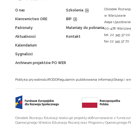
Ośrodek Rozwoju
O nas
Szkolenia
w Warszawie
Kierownictwo ORE
BIP
Aleje Ujazdowsk
Patronaty
Materiały do pobrania
00-478 Warsza
tel. 22 345 37 00
Aktualności
Kontakt
fax 22 345 37 70
Kalendarium
Sygnaliści
Archiwum projektów PO WER
Polityka prywatności
RODO
Regulamin publikowania informacji
Skargi i wn
Ośrodek Rozwoju Edukacji realizuje projekty dofinansowane z fundus
Operacyjnego Wiedza Edukacja Rozwój oraz Programu Operacyjnego P