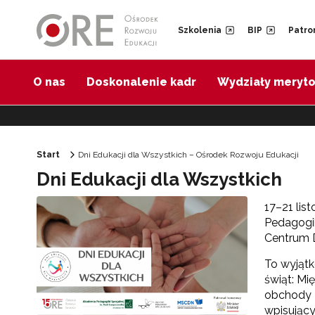
Przejdź do Nawigacji
Przejdź do stopki
Przejdź do treści artykułu
Szkolenia
BIP
Patro
O nas
Doskonalenie kadr
Wydziały meryt
Start
Dni Edukacji dla Wszystkich – Ośrodek Rozwoju Edukacji
Dni Edukacji dla Wszystkich
17–21 lis
Pedagogik
Centrum D
To wyjątk
świąt: Mi
obchody D
wpisujący