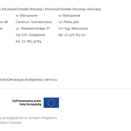
 Edukacji
Ośrodek Rozwoju Edukacji
Ośrodek Rozwoju Edukacji
w Warszawie
w Warszawie
ie 28
Centrum Szkoleniowe
ul. Polna 46A
wa
ul. Paderewskiego 77
00-644 Warszawa
05-070 Sulejówek
tel. 22 570 83 00
tel. 22 783 37 84
ioski
Deklaracja dostępności serwisu
zy europejskich w ramach Programu
olska Cyfrowa