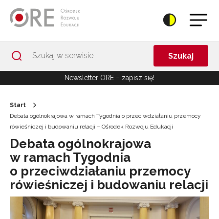
Przejdź do Nawigacji
Przejdź do stopki
Przejdź do treści artykułu
Szukaj
Newsletter ORE – zapisz się!
Start
Debata ogólnokrajowa w ramach Tygodnia o przeciwdziałaniu przemocy
rówieśniczej i budowaniu relacji – Ośrodek Rozwoju Edukacji
Debata ogólnokrajowa
w ramach Tygodnia
o przeciwdziałaniu przemocy
rówieśniczej i budowaniu relacji