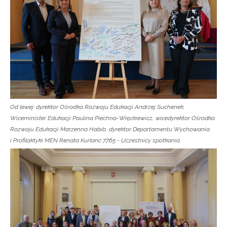
Od lewej: dyrektor Ośrodka Rozwoju Edukacji Andrzej Suchenek,
Wiceminister Edukacji Paulina Piechna-Więckiewicz, wicedyrektor Ośrodka
Rozwoju Edukacji Marzenna Habib, dyrektor Departamentu Wychowania
i Profilaktyki MEN Renata Kurlanc 7765 - Uczestnicy spotkania
Newsletter ORE
Zapisz się i bądź na bieżąco z najnowszymi
informacjami
o szkoleniach i programach.
Adres e-mail: