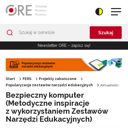
Przejdź do Nawigacji
Przejdź do stopki
Przejdź do treści artykułu
Szukaj
Newsletter ORE – zapisz się!
Start
FERS
Projekty zakończone
Popularyzacja zestawów narzędzi edukacyjnych
Aktualności
Bezpieczny komputer
(Metodyczne inspiracje
z wykorzystaniem Zestawów
Narzędzi Edukacyjnych)