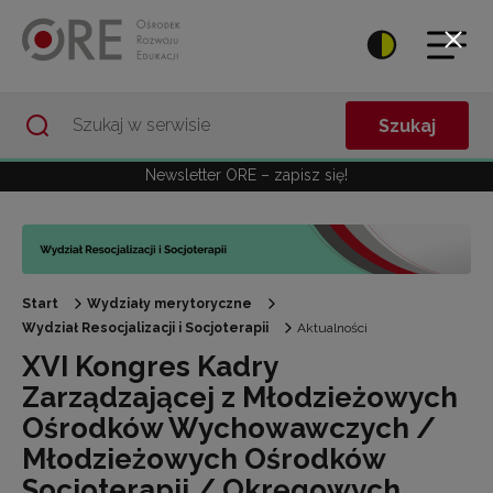
Przejdź do Nawigacji
Przejdź do stopki
Przejdź do treści artykułu
Szukaj
Newsletter ORE – zapisz się!
Start
Wydziały merytoryczne
Wydział Resocjalizacji i Socjoterapii
Aktualności
XVI Kongres Kadry
Zarządzającej z Młodzieżowych
Ośrodków Wychowawczych /
Młodzieżowych Ośrodków
Socjoterapii / Okręgowych