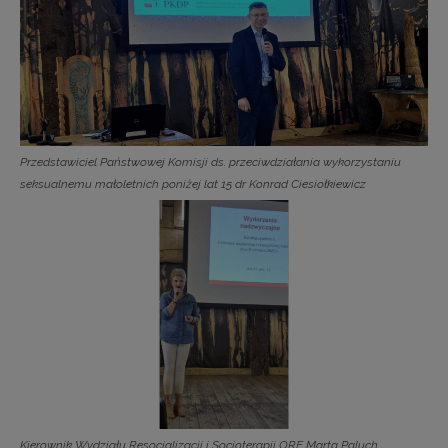
Przedstawiciel Państwowej Komisji ds. przeciwdziałania wykorzystaniu
seksualnemu małoletnich poniżej lat 15 dr Konrad Ciesiołkiewicz
Kierownik Wydziału Resocjalizacji i Socjoterapii ORE Marta Paluch