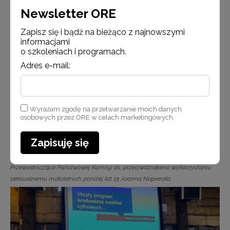
Newsletter ORE
Zapisz się i bądź na bieżąco z najnowszymi
Pełnomocnik MS ds. nieletnich prof. dr hab. Marek Konopczyński
informacjami
o szkoleniach i programach.
Adres e-mail:
Wyrażam zgodę na przetwarzanie moich danych
osobowych przez ORE w celach marketingowych.
Zapisuję się
Przewodnicząca Państwowej Komisji ds. przeciwdziałania wykorzystaniu
seksualnemu małoletnich poniżej lat 15 Joanna Napierała