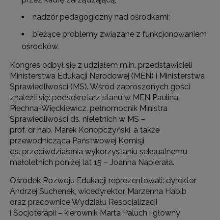
nadzór pedagogiczny nad ośrodkami;
bieżące problemy związane z funkcjonowaniem
ośrodków.
Kongres odbył się z udziałem m.in. przedstawicieli
Ministerstwa Edukacji Narodowej (MEN) i Ministerstwa
Sprawiedliwości (MS). Wśród zaproszonych gości
znaleźli się: podsekretarz stanu w MEN Paulina
Piechna-Więckiewicz, pełnomocnik Ministra
Sprawiedliwości ds. nieletnich w MS –
prof. dr hab. Marek Konopczyński, a także
przewodnicząca Państwowej Komisji
ds. przeciwdziałania wykorzystaniu seksualnemu
małoletnich poniżej lat 15 – Joanna Napierała.
Ośrodek Rozwoju Edukacji reprezentowali: dyrektor
Andrzej Suchenek, wicedyrektor Marzenna Habib
oraz pracownice Wydziału Resocjalizacji
i Socjoterapii – kierownik Marta Paluch i główny