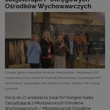
Ośrodków Wychowawczych
Od lewej: główny specjalista Wydziału Resocjalizacji i Socjoterapii ORE
Izabella Kaczyńska, kierownik Wydziału Resocjalizacji i Socjoterapii ORE
Marta Paluch, wicedyrektor ORE Marzenna Habib, dyrektor ORE Andrzej
Suchenek
Od 15 do 17 września br. trwał XVI Kongres Kadry
Zarządzającej z Młodzieżowych Ośrodków
Wychowawczych / Młodzieżowych Ośrodków