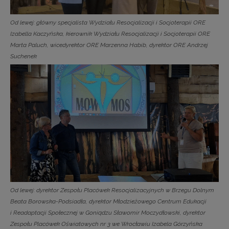
Od lewej: główny specjalista Wydziału Resocjalizacji i Socjoterapii ORE
Izabella Kaczyńska, kierownik Wydziału Resocjalizacji i Socjoterapii ORE
Marta Paluch, wicedyrektor ORE Marzenna Habib, dyrektor ORE Andrzej
Suchenek
Od lewej: dyrektor Zespołu Placówek Resocjalizacyjnych w Brzegu Dolnym
Beata Borowska-Podsiadła, dyrektor Młodzieżowego Centrum Edukacji
i Readaptacji Społecznej w Goniądzu Sławomir Moczydłowski, dyrektor
Zespołu Placówek Oświatowych nr 3 we Wrocławiu Izabela Górzyńska