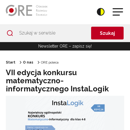
Przejdź do Nawigacji
Przejdź do stopki
Przejdź do treści artykułu
Szukaj
Newsletter ORE – zapisz się!
Start
O nas
ORE poleca
VII edycja konkursu
matematyczno-
informatycznego InstaLogik