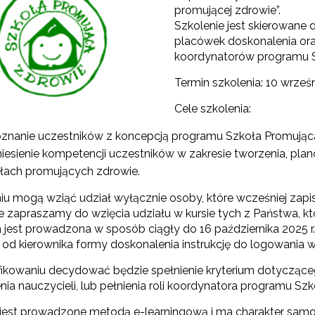
promującej zdrowie”.
Szkolenie jest skierowane 
"Rekomendowane programy profilaktyczne"
placówek doskonalenia ora
koordynatorów programu S
Programy i projekty Wydziału"
Termin szkolenia: 10 wrześn
Cele szkolenia:
"Program wychowawczo-profilaktyczny szkoły"
znanie uczestników z koncepcją programu Szkoła Promując
Materiały do pobrania"
iesienie kompetencji uczestników w zakresie tworzenia, pla
łach promujących zdrowie.
u mogą wziąć udział wyłącznie osoby, które wcześniej zapisa
 zapraszamy do wzięcia udziału w kursie tych z Państwa, któ
 jest prowadzona w sposób ciągły do 16 października 2025 r. 
 od kierownika formy doskonalenia instrukcję do logowani
fikowaniu decydować będzie spełnienie kryterium dotyczące
ia nauczycieli, lub pełnienia roli koordynatora programu Sz
 jest prowadzone metodą e-learningową i ma charakter samo