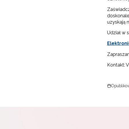
Zaświadcz
doskonale
uzyskają 
Udział w s
Elektroni
N
Zapraszam
Zap
Kontakt: 
o s
Adr
Opublikow
W
cel