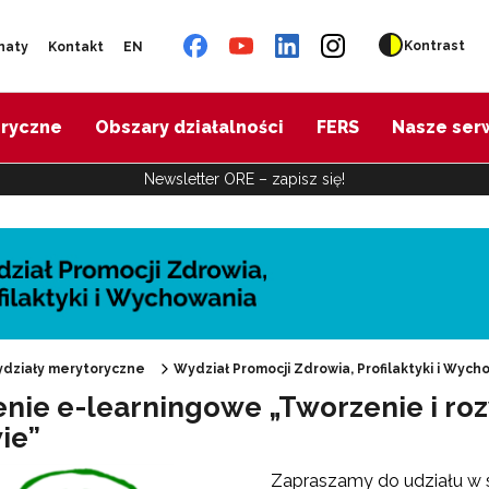
Kontrast
naty
Kontakt
EN
oryczne
Obszary działalności
FERS
Nasze ser
Newsletter ORE – zapisz się!
działy merytoryczne
Wydział Promocji Zdrowia, Profilaktyki i Wych
enie e-learningowe „Tworzenie i ro
ie”
"Promocja Zdrowia"
Zapraszamy do udziału w s
Edukacja zdrowotna"