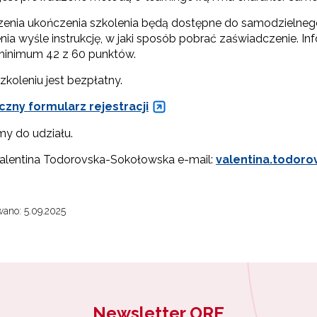
enia ukończenia szkolenia będą dostępne do samodzielnego 
nia wyśle instrukcję, w jaki sposób pobrać zaświadczenie. I
minimum 42 z 60 punktów.
zkoleniu jest bezpłatny.
czny formularz rejestracji
ewsletter ORE
y do udziału.
isz się i bądź na bieżąco z najnowszymi informacjami
Valentina Todorovska-Sokołowska e-mail:
valentina.todoro
zkoleniach i programach.
es e-mail:
ano: 5.09.2025
yrażam zgodę na przetwarzanie moich danych osobowych przez ORE w
ach marketingowych.
Zapisuję się
Newsletter ORE