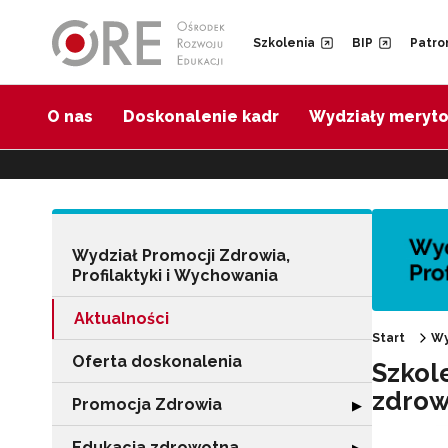
Przejdź do Nawigacji
Przejdź do stopki
Przejdź do treści artykułu
Szkolenia
BIP
Patro
O nas
Doskonalenie kadr
Wydziały meryt
Wydział Promocji Zdrowia,
Profilaktyki i Wychowania
Aktualności
Start
Wy
Oferta doskonalenia
Szkol
zdrow
Promocja Zdrowia
Rozwiń sekcję 
▶
Edukacja zdrowotna
Rozwiń sekcję "