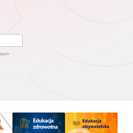
elach