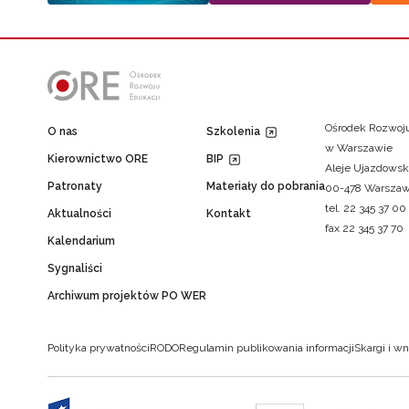
Ośrodek Rozwoju
O nas
Szkolenia
w Warszawie
Kierownictwo ORE
BIP
Aleje Ujazdowsk
Patronaty
Materiały do pobrania
00-478 Warsza
tel. 22 345 37 00
Aktualności
Kontakt
fax 22 345 37 70
Kalendarium
Sygnaliści
Archiwum projektów PO WER
Polityka prywatności
RODO
Regulamin publikowania informacji
Skargi i wn