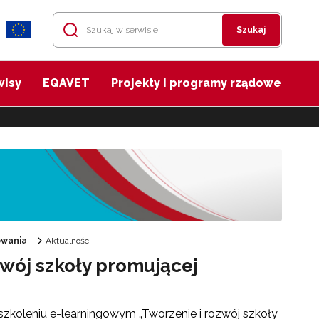
Szukaj
wisy
EQAVET
Projekty i programy rządowe
owania
Aktualności
zwój szkoły promującej
zkoleniu e-learningowym „Tworzenie i rozwój szkoły