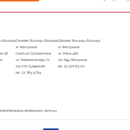
 Edukacji
Ośrodek Rozwoju Edukacji
Ośrodek Rozwoju Edukacji
w Warszawie
w Warszawie
ie 28
Centrum Szkoleniowe
ul. Polna 46A
wa
ul. Paderewskiego 77
00-644 Warszawa
05-070 Sulejówek
tel. 22 570 83 00
tel. 22 783 37 84
ioski
Deklaracja dostępności serwisu