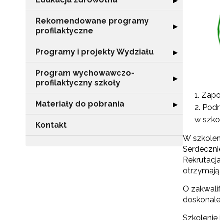
▶
Rekomendowane programy
Rozwiń sekcję 
▶
profilaktyczne
Programy i projekty Wydziału
Rozwiń sekcję "
▶
Program wychowawczo-
Rozwiń sekcję 
▶
profilaktyczny szkoły
Zapo
Materiały do pobrania
Rozwiń sekcję "
▶
Podn
w szko
Kontakt
W szkoleni
Serdecznie
Rekrutacja
otrzymają
O zakwali
doskonalen
Szkolenie