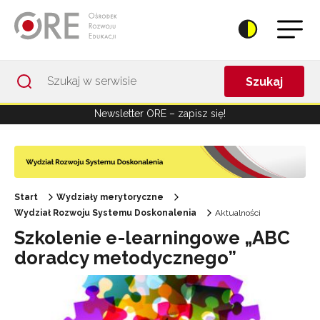
Przejdź do Nawigacji
Przejdź do stopki
Przejdź do treści artykułu
Szukaj
Newsletter ORE – zapisz się!
Start
Wydziały merytoryczne
Wydział Rozwoju Systemu Doskonalenia
Aktualności
Szkolenie e-learningowe „ABC
doradcy metodycznego”