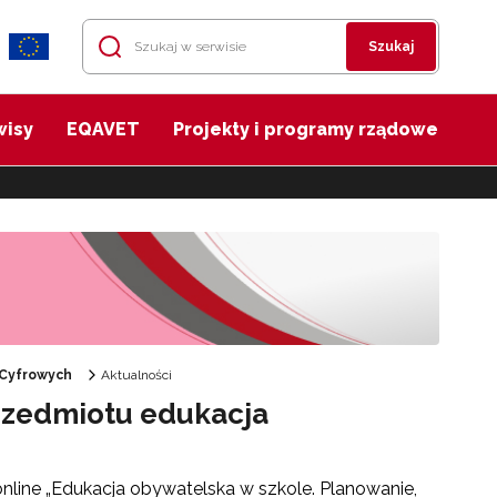
Szukaj
wisy
EQAVET
Projekty i programy rządowe
 Cyfrowych
Aktualności
rzedmiotu edukacja
nline „Edukacja obywatelska w szkole. Planowanie,