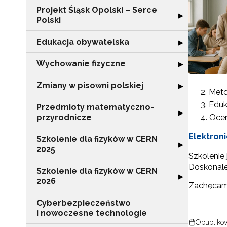
Projekt Śląsk Opolski – Serce
Rozwiń sekcję "P
▶
Polski
Edukacja obywatelska
Rozwiń sekcję "
▶
Wychowanie fizyczne
Rozwiń sekcję 
▶
Zmiany w pisowni polskiej
Rozwiń sekcję "
▶
Meto
Eduk
Przedmioty matematyczno-
Rozwiń sekcję 
▶
przyrodnicze
Ocen
Elektroni
Szkolenie dla fizyków w CERN
Rozwiń sekcję "
▶
2025
Szkolenie
Doskonale
Szkolenie dla fizyków w CERN
Rozwiń sekcję "
▶
2026
Zachęcamy
Cyberbezpieczeństwo
i nowoczesne technologie
Opublikow