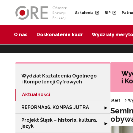
Przejdź do Nawigacji
Przejdź do stopki
Przejdź do treści artykułu
Szkolenia
BIP
Patro
O nas
Doskonalenie kadr
Wydziały meryt
Wydział Kształcenia Ogólnego
i Kompetencji Cyfrowych
Aktualności
Start
Wy
REFORMA26. KOMPAS JUTRA
Rozwiń sekcję
▶
Semin
obywa
Projekt Śląsk – historia, kultura,
Rozwiń sekcję "Pr
▶
język