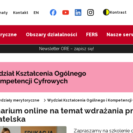
Kontrast
naty
Kontakt
EN
oryczne
Obszary działalności
FERS
Nasze ser
Newsletter ORE – zapisz się!
działy merytoryczne
Wydział Kształcenia Ogólnego i Kompetencji
 "REFORMA26. KOMPAS JUTRA"
arium online na temat wdrażania p
telska
ojekt Śląsk – historia, kultura, język"
Zapraszamy na szkolenie o