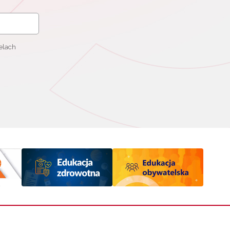
elach