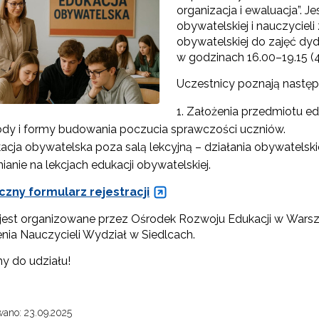
organizacja i ewaluacja”. J
rojekt Śląsk Opolski – Serce Polski"
obywatelskiej i nauczycie
obywatelskiej do zajęć dyd
w godzinach 16.00–19.15 (
Edukacja obywatelska"
Uczestnicy poznają następ
"Wychowanie fizyczne"
Założenia przedmiotu ed
Zmiany w pisowni polskiej"
dy i formy budowania poczucia sprawczości uczniów.
acja obywatelska poza salą lekcyjną – działania obywatelski
"Przedmioty matematyczno-przyrodnicze"
ianie na lekcjach edukacji obywatelskiej.
czny formularz rejestracji
Szkolenie dla fizyków w CERN 2025"
 jest organizowane przez Ośrodek Rozwoju Edukacji w War
nia Nauczycieli Wydział w Siedlcach.
Szkolenie dla fizyków w CERN 2026"
 do udziału!
ano: 23.09.2025