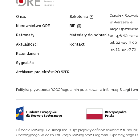
Ośrodek Rozwoju
O nas
Szkolenia
w Warszawie
Kierownictwo ORE
BIP
Aleje Ujazdowsk
Patronaty
Materiały do pobrania
00-478 Warsza
tel. 22 345 37 00
Aktualności
Kontakt
fax 22 345 37 70
Kalendarium
Sygnaliści
Archiwum projektów PO WER
Polityka prywatności
RODO
Regulamin publikowania informacji
Skargi i wn
Ośrodek Rozwoju Edukacji realizuje projekty dofinansowane z fundus
Operacyjnego Wiedza Edukacja Rozwój oraz Programu Operacyjnego P