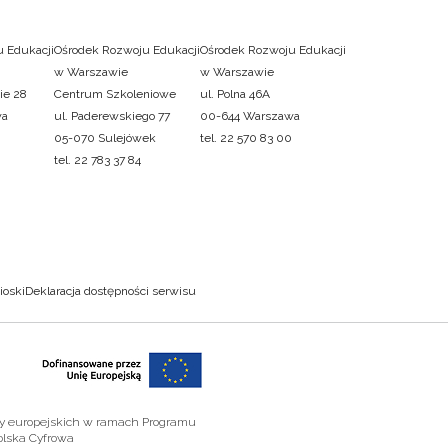
 Edukacji
Ośrodek Rozwoju Edukacji
Ośrodek Rozwoju Edukacji
w Warszawie
w Warszawie
ie 28
Centrum Szkoleniowe
ul. Polna 46A
wa
ul. Paderewskiego 77
00-644 Warszawa
05-070 Sulejówek
tel. 22 570 83 00
tel. 22 783 37 84
ioski
Deklaracja dostępności serwisu
zy europejskich w ramach Programu
olska Cyfrowa