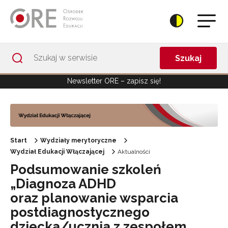
Przejdź do Nawigacji
Przejdź do stopki
Przejdź do treści artykułu
Szukaj
Newsletter ORE – zapisz się!
Start
Wydziały merytoryczne
Wydział Edukacji Włączającej
Aktualności
Podsumowanie szkoleń
„Diagnoza ADHD
oraz planowanie wsparcia
postdiagnostycznego
dziecka/ucznia z zespołem