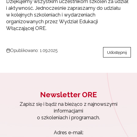
Dziękujemy wszystkim uczestnikom szkoleń za udział
i aktywność. Jednocześnie zapraszamy do udziału
w kolejnych szkoleniach i wydarzeniach
organizowanych przez Wydział Edukacji
Włączającej ORE.
Newsletter ORE
Opublikowano: 1.09.2025
Udostępnij
Zapisz się i bądź na bieżąco z najnowszymi
informacjami
o szkoleniach i programach.
Adres e-mail:
Newsletter ORE
Wyrażam zgodę na przetwarzanie moich danych
Zapisz się i bądź na bieżąco z najnowszymi
osobowych przez ORE w celach marketingowych.
informacjami
o szkoleniach i programach.
Zapisuję się
Adres e-mail: