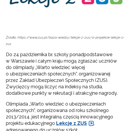
Źródło: https://www.zus.pl/baza-wiedzy/lekcje-z-zus/o-projekcie-lekcje-z-
zus
Do 24 października br. szkoły ponadpodstawowe
w Warszawie i całym kraju mogą zgłaszać uczniów
do olimpiady „Warto wiedzieć więcej
o ubezpieczeniach społecznych”, organizowanej
przez Zakład Ubezpieczeń Społecznych (ZUS).
Zwycięzcy mogą liczyć na indeksy na studia,
dodatkowe punkty w rekrutacji i atrakcyjne nagrody.
Olimpiada „Warto wiedzieć o ubezpieczeniach
społecznych”, organizowana od roku szkolnego
2013/2014, jest integralną częścią innowacyjnego
projektu edukacyjnego
Lekcje z ZUS
,
adresowanego do uczniów szkół