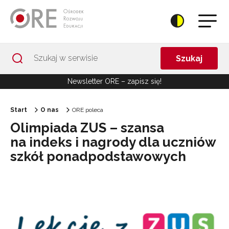
Przejdź do Nawigacji
Przejdź do stopki
Przejdź do treści artykułu
Szukaj
Newsletter ORE – zapisz się!
Start
O nas
ORE poleca
Olimpiada ZUS – szansa
na indeks i nagrody dla uczniów
szkół ponadpodstawowych