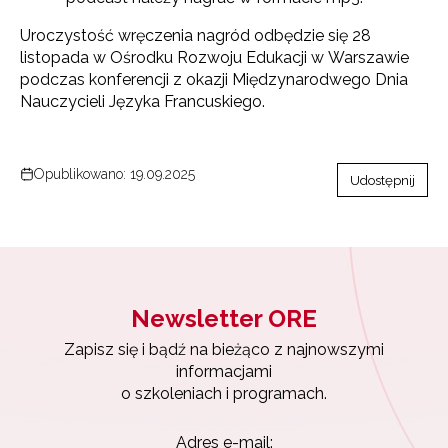
Uroczystość wręczenia nagród odbędzie się 28
listopada w Ośrodku Rozwoju Edukacji w Warszawie
podczas konferencji z okazji Międzynarodwego Dnia
Nauczycieli Języka Francuskiego.
Newsletter ORE
Opublikowano: 19.09.2025
Udostępnij
Zapisz się i bądź na bieżąco z najnowszymi
informacjami
o szkoleniach i programach.
Adres e-mail:
Newsletter ORE
Wyrażam zgodę na przetwarzanie moich danych
Zapisz się i bądź na bieżąco z najnowszymi
osobowych przez ORE w celach marketingowych.
informacjami
o szkoleniach i programach.
Zapisuję się
Adres e-mail: