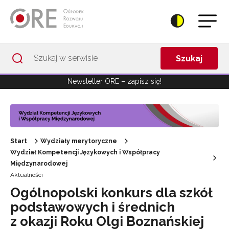
Przejdź do Nawigacji
Przejdź do stopki
Przejdź do treści artykułu
Szukaj
Newsletter ORE – zapisz się!
Start
Wydziały merytoryczne
Wydział Kompetencji Językowych i Współpracy
Międzynarodowej
Aktualności
Ogólnopolski konkurs dla szkół
podstawowych i średnich
z okazji Roku Olgi Boznańskiej