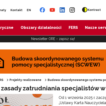
Kontrast
naty
Kontakt
EN
oryczne
Obszary działalności
FERS
Nasze ser
Newsletter ORE – zapisz się!
udowa skoordynowanego systemu pomocy specjalistycznej (SCWEW)"
RS
Projekty realizowane
Budowa skoordynowanego systemu po
zasady zatrudniania specjalistów w
Od 1 września 2025 r. zacz
„Ustawy Karta Nauczyciela