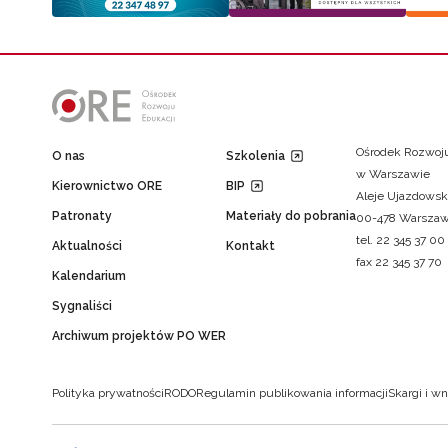
Ośrodek Rozwoju
O nas
Szkolenia
w Warszawie
Kierownictwo ORE
BIP
Aleje Ujazdowsk
Patronaty
Materiały do pobrania
00-478 Warsza
tel. 22 345 37 00
Aktualności
Kontakt
fax 22 345 37 70
Kalendarium
Sygnaliści
Archiwum projektów PO WER
Polityka prywatności
RODO
Regulamin publikowania informacji
Skargi i wn