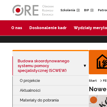
Przejdź do Nawigacji
Przejdź do stopki
Przejdź do treści artykułu
Szkolenia
BIP
Patro
O nas
Doskonalenie kadr
Wydziały meryt
Budowa skoordynowanego
systemu pomocy
Zwiń sekcję "B
▶
specjalistycznej (SCWEW)
O projekcie
Start
FE
Nowe 
Aktualności
Materiały do pobrania