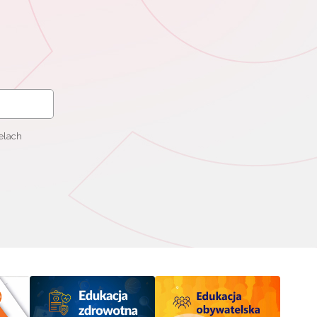
elach