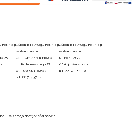
 Edukacji
Ośrodek Rozwoju Edukacji
Ośrodek Rozwoju Edukacji
w Warszawie
w Warszawie
ie 28
Centrum Szkoleniowe
ul. Polna 46A
wa
ul. Paderewskiego 77
00-644 Warszawa
05-070 Sulejówek
tel. 22 570 83 00
tel. 22 783 37 84
ioski
Deklaracja dostępności serwisu