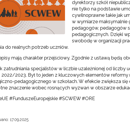
dyrektorzy szkół niepubli
nie tylko na podstawie um
cywilnoprawne takie jak u
w wymiarze maksymalnie 9 
pedagogów, pedagogów sp
pedagogicznych. Dzięki wp
swobodę w organizacji pr
nia do realnych potrzeb uczniów.
Konkurs grantowy edycja V"
pisy mają charakter przejściowy. Zgodnie z ustawą będą obo
Konkurs grantowy edycja IV"
 zatrudniania specjalistów w liczbie uzależnionej od liczby
 2022/2023. Był to jeden z kluczowych elementów reformy
Konkurs grantowy edycja III"
iczno-pedagogicznego w szkołach. W efekcie zwiększa się 
Konkurs grantowy edycja II"
otne znaczenie wobec rosnących wyzwań w obszarze edukacj
eUE #FunduszeEuropejskie #SCWEW #ORE
Konkurs grantowy edycja I"
ano: 17.09.2025
Cyfrowy rozwój oświaty w ZJST"