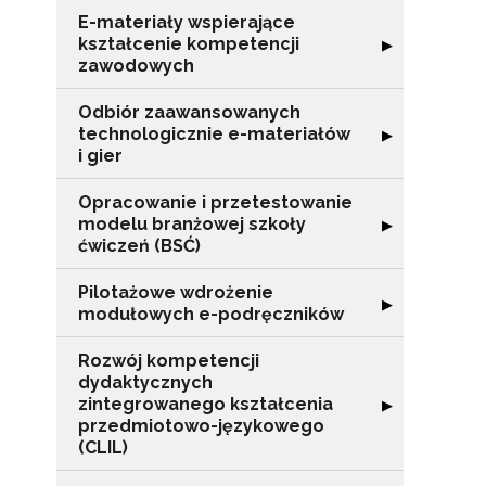
E-materiały wspierające
kształcenie kompetencji
Rozwiń sekcję "
▶
zawodowych
Odbiór zaawansowanych
technologicznie e-materiałów
Rozwiń sekcję "
▶
i gier
Opracowanie i przetestowanie
modelu branżowej szkoły
Rozwiń sekcję "
▶
ćwiczeń (BSĆ)
Pilotażowe wdrożenie
Rozwiń sekcję 
▶
modułowych e-podręczników
Rozwój kompetencji
dydaktycznych
zintegrowanego kształcenia
Rozwiń sekcję 
▶
przedmiotowo-językowego
N
(CLIL)
Zap