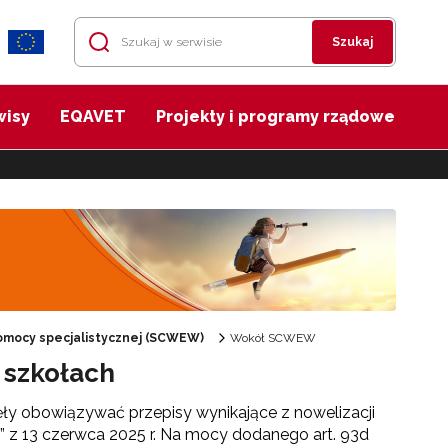
Szukaj
wisy
EQAVET
Projekty i programy rządowe
mocy specjalistycznej (SCWEW)
Wokół SCWEW
 szkołach
ęły obowiązywać przepisy wynikające z nowelizacji
” z 13 czerwca 2025 r. Na mocy dodanego art. 93d