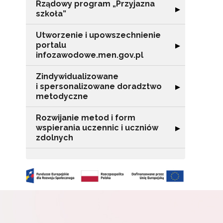
Rządowy program „Przyjazna
o s
Rozwiń sekcję "
▶
szkoła”
Adr
Utworzenie i upowszechnienie
portalu
Rozwiń sekcję "
▶
infozawodowe.men.gov.pl
W
cel
Zindywidualizowane
i spersonalizowane doradztwo
Rozwiń sekcję 
▶
metodyczne
Rozwijanie metod i form
wspierania uczennic i uczniów
Rozwiń sekcję "
▶
zdolnych