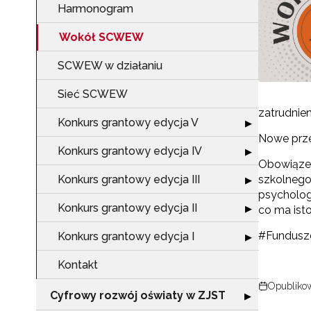
Harmonogram
Wokół SCWEW
SCWEW w działaniu
Sieć SCWEW
zatrudnie
Konkurs grantowy edycja V
Rozwiń sekcję "
▶
Nowe prze
Konkurs grantowy edycja IV
Rozwiń sekcję "
▶
Obowiązek
Konkurs grantowy edycja III
szkolnego
Rozwiń sekcję "
▶
psycholog
Konkurs grantowy edycja II
Rozwiń sekcję "
▶
co ma ist
#Fundusz
Konkurs grantowy edycja I
Rozwiń sekcję "
▶
Kontakt
Opublikow
Cyfrowy rozwój oświaty w ZJST
Rozwiń sekcję "
▶