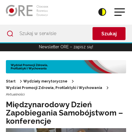
Przejdź do Nawigacji
Przejdź do stopki
Przejdź do treści artykułu
Szukaj
Newsletter ORE – zapisz się!
Start
Wydziały merytoryczne
Wydział Promocji Zdrowia, Profilaktyki i Wychowania
Aktualności
Międzynarodowy Dzień
Zapobiegania Samobójstwom –
konferencje