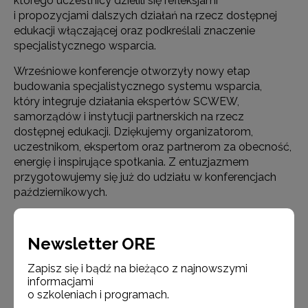
którego uczestnicy dzielili się refleksjami
i propozycjami dalszych działań na rzecz dostępnej
edukacji włączającej oraz podkreślali znaczenie
specjalistycznego wsparcia.
Wrześniowe konferencje otworzyły nowy etap
budowania specjalistycznego systemu wsparcia,
który integruje działania ekspertów SCWEW,
samorządów i instytucji partnerskich na rzecz
dostępnej edukacji. Dziękujemy organizatorom,
uczestnikom, ekspertom oraz partnerom za obecność,
energię i inspirujące spotkania. Z entuzjazmem
przygotowujemy się już do udziału w konferencjach
październikowych.
#FunduszeEuropejskie #FunduszeUE #SCWEW #ORE
Newsletter ORE
Zapisz się i bądź na bieżąco z najnowszymi
informacjami
o szkoleniach i programach.