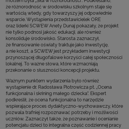
mottem była „Siła w różnorodności”. Podkreślano,
że różnorodność w środowisku szkolnym staje się
wartością wtedy, gdy towarzyszy jej odpowiednie
wsparcie. Wystąpienia przedstawicielek ORE
oraz liderki SCWEW Anety Dunaj pokazały, że projekt
nie tylko podnosi jakość edukacji, ale również
konsoliduje środowisko. Starosta zaznaczył,
że finansowanie oświaty traktuje jako inwestycję,
a nie koszt, a SCWEW jest przykładem inwestycji
przynoszącej długofalowe korzyści całej społeczności
lokalnej. To ważne słowa, które wzmacniają
przekonanie o słuszności koncepcji projektu.
Ważnym punktem wydarzenia było również
wystąpienie dr. Radosława Piotrowicza pt. „Ocena
funkcjonalna i skrining małego dziecka”. Ekspert
podkreślił, że ocena funkcjonalna to narzędzie
wspierające proces dydaktyczno-wychowawczy, które
pozwala trafniej rozpoznawać potrzeby i możliwości
uczniów. Zaznaczył także, że poznawanie i ocenianie
potencjału dzieci to integralna część codziennej pracy