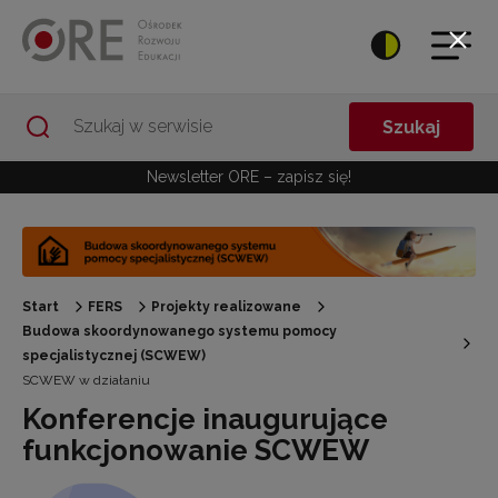
Przejdź do Nawigacji
Przejdź do stopki
Przejdź do treści artykułu
Szukaj
Newsletter ORE – zapisz się!
Start
FERS
Projekty realizowane
Budowa skoordynowanego systemu pomocy
specjalistycznej (SCWEW)
SCWEW w działaniu
Konferencje inaugurujące
funkcjonowanie SCWEW