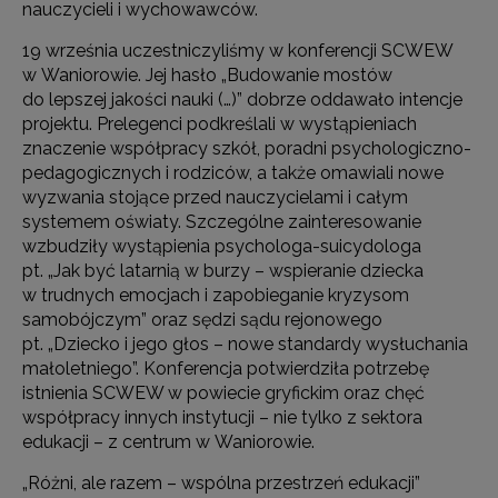
nauczycieli i wychowawców.
19 września uczestniczyliśmy w konferencji SCWEW
w Waniorowie. Jej hasło „Budowanie mostów
do lepszej jakości nauki (…)” dobrze oddawało intencje
projektu. Prelegenci podkreślali w wystąpieniach
znaczenie współpracy szkół, poradni psychologiczno-
pedagogicznych i rodziców, a także omawiali nowe
wyzwania stojące przed nauczycielami i całym
systemem oświaty. Szczególne zainteresowanie
wzbudziły wystąpienia psychologa-suicydologa
pt. „Jak być latarnią w burzy – wspieranie dziecka
w trudnych emocjach i zapobieganie kryzysom
samobójczym” oraz sędzi sądu rejonowego
pt. „Dziecko i jego głos – nowe standardy wysłuchania
małoletniego”. Konferencja potwierdziła potrzebę
istnienia SCWEW w powiecie gryfickim oraz chęć
współpracy innych instytucji – nie tylko z sektora
edukacji – z centrum w Waniorowie.
„Różni, ale razem – wspólna przestrzeń edukacji”