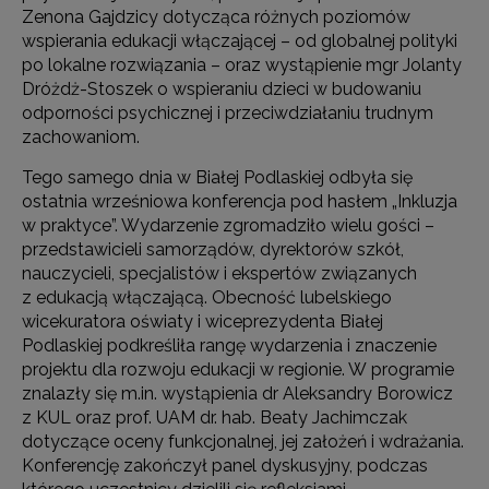
Zenona Gajdzicy dotycząca różnych poziomów
wspierania edukacji włączającej – od globalnej polityki
po lokalne rozwiązania – oraz wystąpienie mgr Jolanty
Dróżdż-Stoszek o wspieraniu dzieci w budowaniu
odporności psychicznej i przeciwdziałaniu trudnym
zachowaniom.
Tego samego dnia w Białej Podlaskiej odbyła się
ostatnia wrześniowa konferencja pod hasłem „Inkluzja
w praktyce”. Wydarzenie zgromadziło wielu gości –
przedstawicieli samorządów, dyrektorów szkół,
nauczycieli, specjalistów i ekspertów związanych
z edukacją włączającą. Obecność lubelskiego
wicekuratora oświaty i wiceprezydenta Białej
Podlaskiej podkreśliła rangę wydarzenia i znaczenie
projektu dla rozwoju edukacji w regionie. W programie
znalazły się m.in. wystąpienia dr Aleksandry Borowicz
z KUL oraz prof. UAM dr. hab. Beaty Jachimczak
dotyczące oceny funkcjonalnej, jej założeń i wdrażania.
Konferencję zakończył panel dyskusyjny, podczas