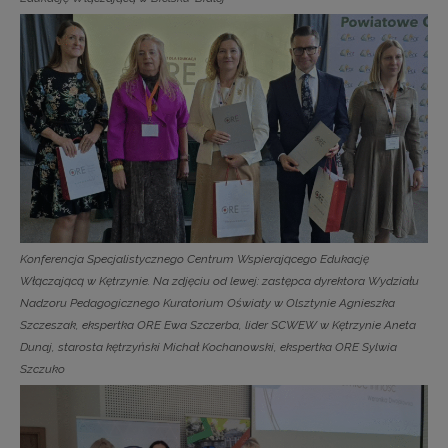
Konferencja Specjalistycznego Centrum Wspierającego Edukację
Włączającą w Kętrzynie. Na zdjęciu od lewej: zastępca dyrektora Wydziału
Nadzoru Pedagogicznego Kuratorium Oświaty w Olsztynie Agnieszka
Szczeszak, ekspertka ORE Ewa Szczerba, lider SCWEW w Kętrzynie Aneta
Dunaj, starosta kętrzyński Michał Kochanowski, ekspertka ORE Sylwia
Szczuko