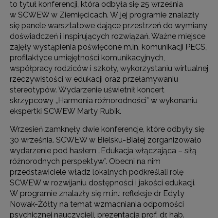
to tytuł konferencji, która odbyła się 25 września
w SCWEW w Ziemięcicach. W jej programie znalazły
się panele warsztatowe dające przestrzeń do wymiany
doświadczeń i inspirujących rozwiązań. Ważne miejsce
zajęły wystąpienia poświęcone m.in. komunikacji PECS,
profilaktyce umiejętności komunikacyjnych,
współpracy rodziców i szkoły, wykorzystaniu wirtualnej
rzeczywistości w edukacji oraz przełamywaniu
stereotypów. Wydarzenie uświetnił koncert
skrzypcowy „Harmonia różnorodności” w wykonaniu
ekspertki SCWEW Marty Rubik.
Wrzesień zamknęły dwie konferencje, które odbyły się
30 września. SCWEW w Bielsku-Białej zorganizowało
wydarzenie pod hasłem „Edukacja włączająca – siłą
różnorodnych perspektyw”. Obecni na nim
przedstawiciele władz lokalnych podkreślali rolę
SCWEW w rozwijaniu dostępności i jakości edukacji.
W programie znalazły się m.in.: refleksje dr Edyty
Nowak-Żółty na temat wzmacniania odporności
psychicznej nauczycieli, prezentacja prof. dr. hab.