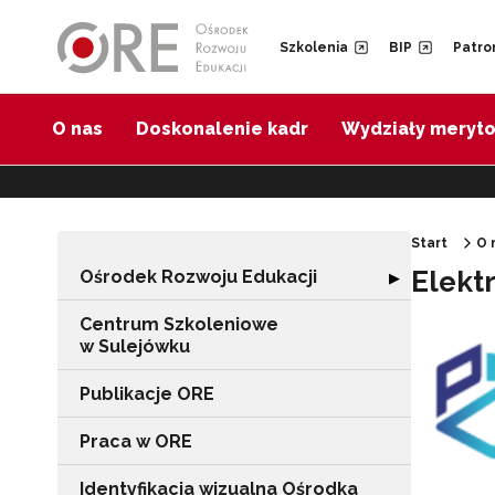
Przejdź do Nawigacji
Przejdź do stopki
Przejdź do treści artykułu
Szkolenia
BIP
Patro
O nas
Doskonalenie kadr
Wydziały meryt
Start
O 
Elekt
Ośrodek Rozwoju Edukacji
Rozwiń sekcję "
▶
Centrum Szkoleniowe
w Sulejówku
Publikacje ORE
Praca w ORE
Identyfikacja wizualna Ośrodka