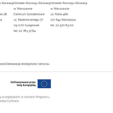
 Edukacji
Ośrodek Rozwoju Edukacji
Ośrodek Rozwoju Edukacji
w Warszawie
w Warszawie
ie 28
Centrum Szkoleniowe
ul. Polna 46A
wa
ul. Paderewskiego 77
00-644 Warszawa
05-070 Sulejówek
tel. 22 570 83 00
tel. 22 783 37 84
ioski
Deklaracja dostępności serwisu
zy europejskich w ramach Programu
olska Cyfrowa