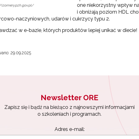
one niekorzystny wpływ na
//izomery.pzh.gov.pl/
i obniżają poziom HDL cho
rcowo-naczyniowych, udarów i cukrzycy typu 2.
awdzać w e-bazie, których produktów lepiej unikać w diecie!
ano: 29.09.2025
Newsletter ORE
Zapisz się i bądź na bieżąco z najnowszymi informacjami
o szkoleniach i programach.
Adres e-mail: