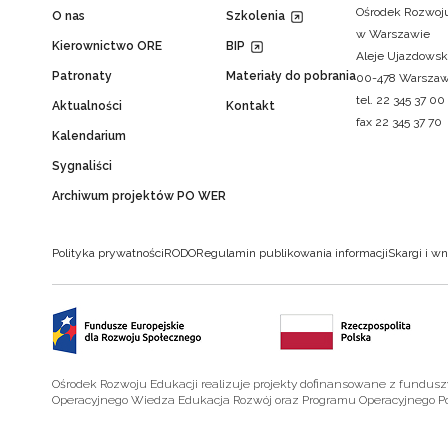
Ośrodek Rozwoju
O nas
Szkolenia
w Warszawie
Kierownictwo ORE
BIP
Aleje Ujazdowsk
Patronaty
Materiały do pobrania
00-478 Warsza
tel. 22 345 37 00
Aktualności
Kontakt
fax 22 345 37 70
Kalendarium
Sygnaliści
Archiwum projektów PO WER
Polityka prywatności
RODO
Regulamin publikowania informacji
Skargi i wn
Ośrodek Rozwoju Edukacji realizuje projekty dofinansowane z fundus
Operacyjnego Wiedza Edukacja Rozwój oraz Programu Operacyjnego P