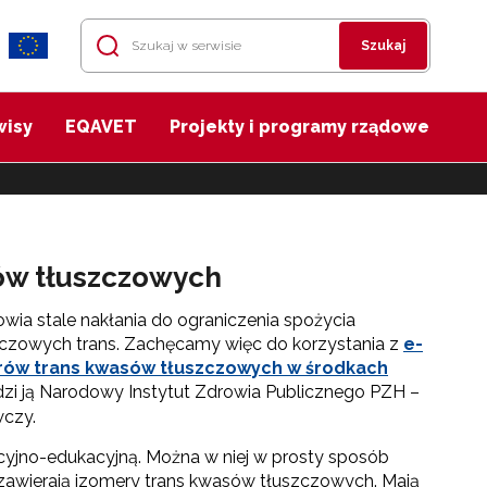
Szukaj
wisy
EQAVET
Projekty i programy rządowe
ów tłuszczowych
wia stale nakłania do ograniczenia spożycia
czowych trans. Zachęcamy więc do korzystania z
e-
rów trans kwasów tłuszczowych w środkach
dzi ją Narodowy Instytut Zdrowia Publicznego PZH –
czy.
acyjno-edukacyjną. Można w niej w prosty sposób
 zawierają izomery trans kwasów tłuszczowych. Mają