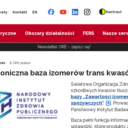
Kontrast
naty
Kontakt
EN
oryczne
Obszary działalności
FERS
Nasze ser
Newsletter ORE – zapisz się!
nas
ORE poleca
roniczna baza izomerów trans kwas
Ośrodek Rozwoju Edukacji"
Światowa Organizacja Zdro
szkodliwych kwasów tłusz
bazy „Zawartości izome
spożywczych”
. Prowa
Państwowy Instytut Badaw
Baza pełni funkcję inform
sprawdzić, które produkty