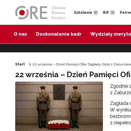
Przejdź do Nawigacji
Przejdź do stopki
Przejdź do treści artykułu
Szkolenia
BIP
Patro
O nas
Doskonalenie kadr
Wydziały meryt
Start
22 września – Dzień Pamięci Ofiar Zagłady Osób z Zaburzen
22 września – Dzień Pamięci Of
Zgodnie z
z Zaburze
Zagłada o
W wyniku 
bezbronny
z niepełn