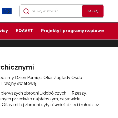
Szukaj
wisy
EQAVET
Projekty i programy rządowe
ychicznymi
hodzimy Dzień Pamięci Ofiar Zagłady Osób
II wojny światowej.
pierwszych zbrodni ludobójczych III Rzeszy.
anych przeciwko najsłabszym, całkowicie
fiarami tej zbrodni były również dzieci i młodzież