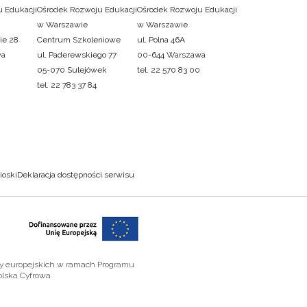
 Edukacji
Ośrodek Rozwoju Edukacji
Ośrodek Rozwoju Edukacji
w Warszawie
w Warszawie
ie 28
Centrum Szkoleniowe
ul. Polna 46A
wa
ul. Paderewskiego 77
00-644 Warszawa
05-070 Sulejówek
tel. 22 570 83 00
tel. 22 783 37 84
ioski
Deklaracja dostępności serwisu
zy europejskich w ramach Programu
olska Cyfrowa