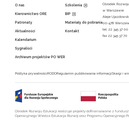
Ośrodek Rozwoju
O nas
Szkolenia
w Warszawie
Kierownictwo ORE
BIP
Aleje Ujazdowsk
Patronaty
Materiały do pobrania
00-478 Warsza
tel. 22 345 37 00
Aktualności
Kontakt
fax 22 345 37 70
Kalendarium
Sygnaliści
Archiwum projektów PO WER
Polityka prywatności
RODO
Regulamin publikowania informacji
Skargi i wn
Ośrodek Rozwoju Edukacji realizuje projekty dofinansowane z fundus
Operacyjnego Wiedza Edukacja Rozwój oraz Programu Operacyjnego P