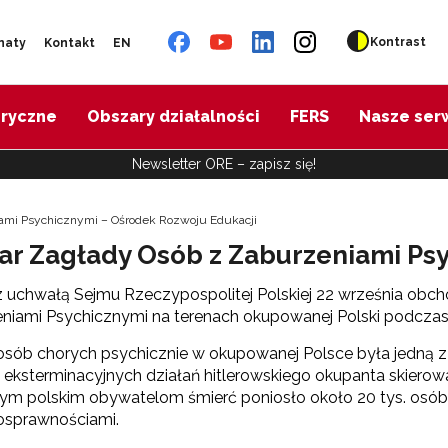
Kontrast
naty
Kontakt
EN
oryczne
Obszary działalności
FERS
Nasze ser
Newsletter ORE – zapisz się!
iami Psychicznymi – Ośrodek Rozwoju Edukacji
iar Zagłady Osób z Zaburzeniami Ps
 uchwałą Sejmu Rzeczypospolitej Polskiej 22 września obc
niami Psychicznymi na terenach okupowanej Polski podczas 
sób chorych psychicznie w okupowanej Polsce była jedną z 
eksterminacyjnych działań hitlerowskiego okupanta skierow
m polskim obywatelom śmierć poniosło około 20 tys. osób. O
osprawnościami.