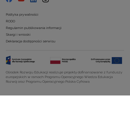
Polityka prywatności
RODO
Regulamin publikowania informacji
Skargi i wnioski
Deklaracja dostępności serwisu
Ośrodek Rozwoju Edukacji realizuje projekty dofinansowane z funduszy
europejskich w ramach Programu Operacyjnego Wiedza Edukacja
Rozwój oraz Programu Operacyjnego Polska Cyfrowa