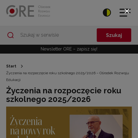
Przejdź do Nawigacji
Przejdź do stopki
Przejdź do treści artykułu
Szukaj
Newsletter ORE – zapisz się!
Start
Życzenia na rozpoczęcie roku szkolnego 2025/2026 – Ośrodek Rozwoju
Edukacji
Życzenia na rozpoczęcie roku
szkolnego 2025/2026