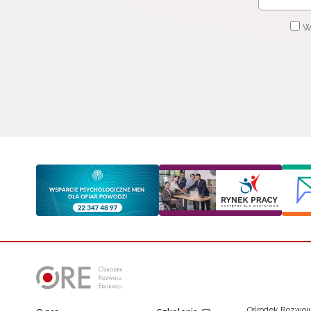
W
Ośrodek Rozwoju