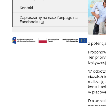
Kontakt
Zapraszamy na nasz fanpage na
Facebooku
z potencj
Proponowan
Ten priory
krytyczne
W odpowie
niezależn
realizacj
konsultan
w placówk
Dla uczes