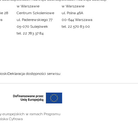
w Warszawie
w Warszawie
ie 28
Centrum Szkoleniowe
ul. Polna 46A
wa
ul. Paderewskiego 77
00-644 Warszawa
05-070 Sulejówek
tel. 22 570 83 00
tel. 22 783 37 84
ioski
Deklaracja dostępności serwisu
zy europejskich w ramach Programu
olska Cyfrowa