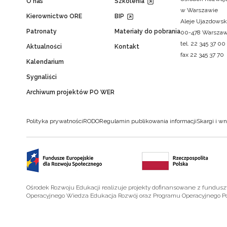
O nas
Szkolenia
w Warszawie
Kierownictwo ORE
BIP
Aleje Ujazdowsk
Patronaty
Materiały do pobrania
00-478 Warsza
tel. 22 345 37 00
Aktualności
Kontakt
fax 22 345 37 70
Kalendarium
Sygnaliści
Archiwum projektów PO WER
Polityka prywatności
RODO
Regulamin publikowania informacji
Skargi i wn
Ośrodek Rozwoju Edukacji realizuje projekty dofinansowane z fundus
Operacyjnego Wiedza Edukacja Rozwój oraz Programu Operacyjnego P