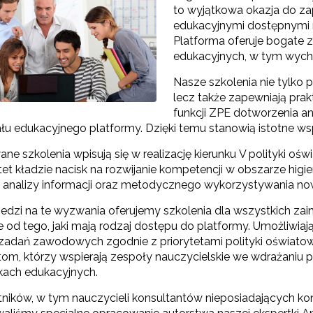
to wyjątkowa okazja do z
edukacyjnymi dostępnymi n
Platforma oferuje bogate 
edukacyjnych, w tym wych
Nasze szkolenia nie tylko 
lecz także zapewniają prak
funkcji ZPE dotworzenia an
ału edukacyjnego platformy. Dzięki temu stanowią istotne ws
e szkolenia wpisują się w realizację kierunku V polityki o
tet kładzie nacisk na rozwijanie kompetencji w obszarze higi
j analizy informacji oraz metodycznego wykorzystywania n
dzi na te wyzwania oferujemy szkolenia dla wszystkich za
ie od tego, jaki mają rodzaj dostępu do platformy. Umożliwi
ę zadań zawodowych zgodnie z priorytetami polityki oświa
tom, którzy wspierają zespoły nauczycielskie we wdrażaniu 
ach edukacyjnych.
tników, w tym nauczycieli konsultantów nieposiadających kon