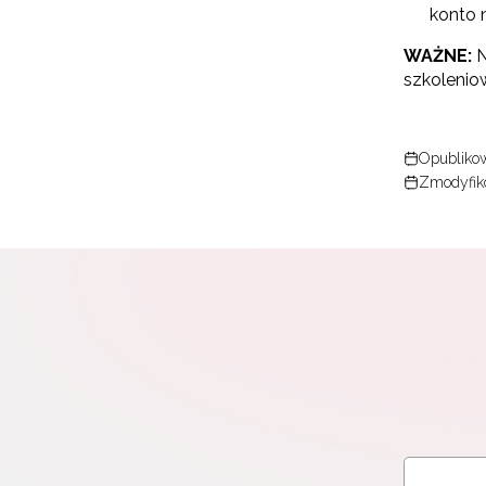
konto 
WAŻNE:
N
szkolenio
Opubliko
Zmodyfik