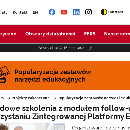
Kontrast
naty
Kontakt
EN
oryczne
Obszary działalności
FERS
Nasze ser
Newsletter ORE – zapisz się!
pularyzacja zestawów narzędzi edukacyjnych"
RS
Projekty zakończone
Popularyzacja zestawów narzędzi eduk
dowe szkolenia z modułem follow-
zystaniu Zintegrowanej Platformy 
"Harmonogram wsparcia"
Organizowane przez nas h