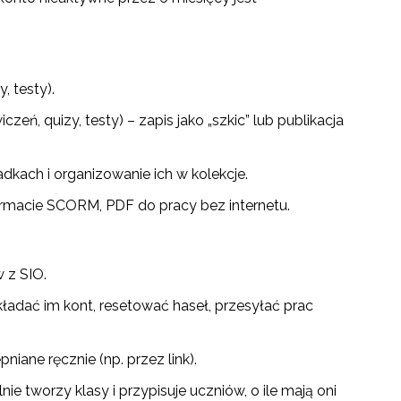
, testy).
eń, quizy, testy) – zapis jako „szkic” lub publikacja
dkach i organizowanie ich w kolekcje.
 formacie SCORM, PDF do pracy bez internetu.
w z SIO.
ładać im kont, resetować haseł, przesyłać prac
iane ręcznie (np. przez link).
ie tworzy klasy i przypisuje uczniów, o ile mają oni