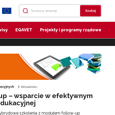
Szukaj
wisy
EQAVET
Projekty i programy rządowe
acyjnych
Aktualności
up – wsparcie w efektywnym
Edukacyjnej
ybrydowe szkolenia z modułem follow-up