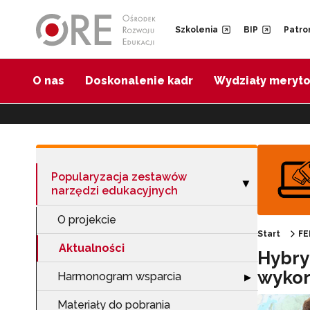
Przejdź do Nawigacji
Przejdź do stopki
Przejdź do treści artykułu
Szkolenia
BIP
Patro
O nas
Doskonalenie kadr
Wydziały meryt
Popularyzacja zestawów
Zwiń sekcję "Po
▶
narzędzi edukacyjnych
O projekcie
Start
FE
Aktualności
Hybry
wykor
Harmonogram wsparcia
Rozwiń sekcję 
▶
Materiały do pobrania