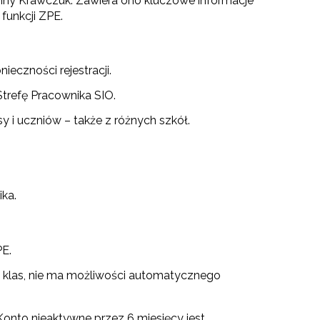
nny Krawczuk. Zawiera ono kluczowe informacje
funkcji ZPE.
eczności rejestracji.
Strefę Pracownika SIO.
sy i uczniów – także z różnych szkół.
ka.
PE.
y i klas, nie ma możliwości automatycznego
Konto nieaktywne przez 6 miesięcy jest