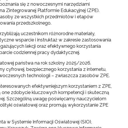
apoznania się z nowoczesnymi narzędziami
a Zintegrowanej Platformie Edukacyjnej (ZPE).
zasoby ze wszystkich przedmiotów i etapów
owania przedszkolnego.
przybliżają uczestnikom różnorodne materiały,
tyczne wsparcie i instruktaż w zakresie zastosowania
gażujących lekcji oraz efektywnego korzystania
parcie codziennej pracy dydaktycznej.
światowej państwa na rok szkolny 2025/2026.
eny cyfrowej, bezpiecznego korzystania z internetu,
owoczesnych technologii – zwłaszcza zasobów ZPE.
interesowanych efektywniejszym korzystaniem z ZPE,
ają one zdobycie kluczowych kompetencji i skuteczną
towej. Szczególną uwagę poświęcamy nauczycielom
polityki oświatowej oraz promują wykorzystanie ZPE
ta w Systemie Informacji Oświatowej (SIO),