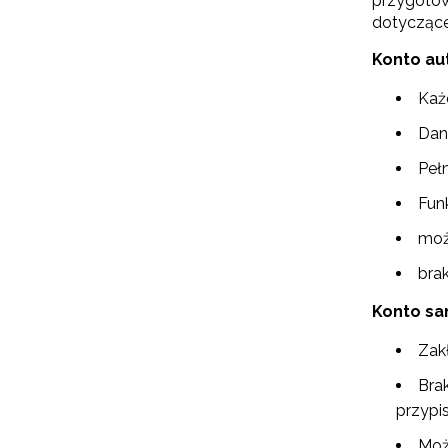
przygotow
dotyczące
Konto au
Każ
Dan
Pełn
Funk
moż
bra
Konto sa
Zak
Brak
przypi
Moż