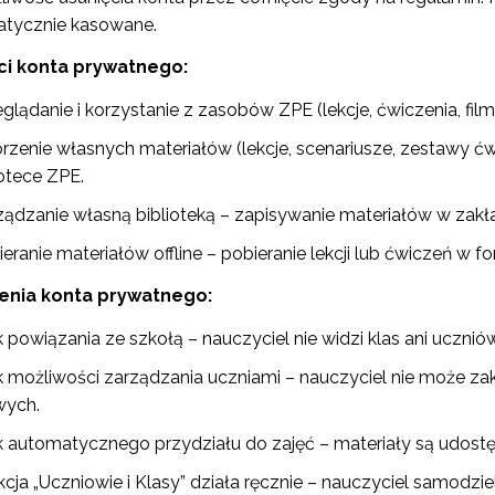
tycznie kasowane.
ci konta prywatnego:
glądanie i korzystanie z zasobów ZPE (lekcje, ćwiczenia, filmy
ewsletter ORE
zenie własnych materiałów (lekcje, scenariusze, zestawy ćwicz
isz się i bądź na bieżąco z najnowszymi informacjami
iotece ZPE.
zkoleniach i programach.
es e-mail:
ządzanie własną biblioteką – zapisywanie materiałów w zakła
eranie materiałów offline – pobieranie lekcji lub ćwiczeń w
enia konta prywatnego:
yrażam zgodę na przetwarzanie moich danych osobowych przez ORE w
ach marketingowych.
 powiązania ze szkołą – nauczyciel nie widzi klas ani ucznió
Zapisuję się
k możliwości zarządzania uczniami – nauczyciel nie może zak
ych.
k automatycznego przydziału do zajęć – materiały są udostępn
cja „Uczniowie i Klasy” działa ręcznie – nauczyciel samodzieln