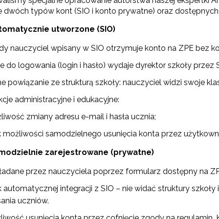
aliśmy specjalne opracowanie autorstwa naszej ekspertki A
 dwóch typów kont (SIO i konto prywatne) oraz dostępnych 
tomatycznie utworzone (SIO)
dy nauczyciel wpisany w SIO otrzymuje konto na ZPE bez koni
e do logowania (login i hasło) wydaje dyrektor szkoły przez 
e powiązanie ze strukturą szkoły: nauczyciel widzi swoje kla
cje administracyjne i edukacyjne:
liwość zmiany adresu e-mail i hasła ucznia;
k możliwości samodzielnego usunięcia konta przez użytkowni
modzielnie zarejestrowane (prywatne)
ładane przez nauczyciela poprzez formularz dostępny na Z
 automatycznej integracji z SIO – nie widać struktury szkoł
sania uczniów.
liwość usunięcia konta przez cofnięcie zgody na regulamin. 