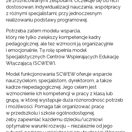
ze zróżnicowanymi zespołami. Oczekuje się od nich
dostosowań, indywidualizacji nauczania, współpracy
z różnymi specjalistami, przy jednoczesnym
realizowaniu podstawy programowej.
Potrzeba zatem modelu wsparcia,
który nie tylko zwiększy kompetencje kadry
pedagogicznej, ale też wzmocni ją organizacyjnie
i emocjonalnie. Tę rolę spełnia model
Specjalistycznych Centrów Wspierających Edukację
Włączającą (SCWEW).
Model funkcjonowania SCWEW oferuje wsparcie
nauczycielom, specjalistom, dyrektorom, a także
kadrze niepedagogicznej. Jego celem jest
wzmocnienie ich kompetencji w pracy z klasą lub
grupą, w której występuje duża różnorodność potrzeb
i możliwości. Pomaga tak organizować pracę
w przedszkolu i szkole ogólnodostępnej,
żeby zapewniać każdemu dziecku/uczniowi
optymalne warunki rozwoju – niezależnie od jego