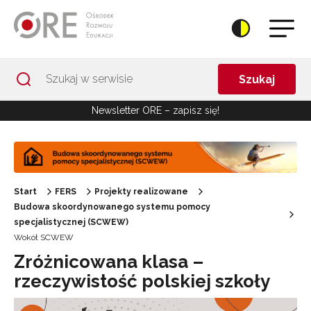
Przejdź do Nawigacji
Przejdź do stopki
Przejdź do treści artykułu
Szukaj
Newsletter ORE – zapisz się!
Start
FERS
Projekty realizowane
Budowa skoordynowanego systemu pomocy
specjalistycznej (SCWEW)
Wokół SCWEW
Zróżnicowana klasa –
rzeczywistość polskiej szkoły