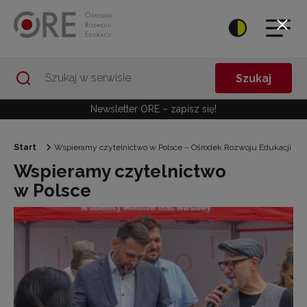
Przejdź do Nawigacji
Przejdź do stopki
Przejdź do treści artykułu
Szukaj
Newsletter ORE – zapisz się!
Start
Wspieramy czytelnictwo w Polsce – Ośrodek Rozwoju Edukacji
Wspieramy czytelnictwo
w Polsce