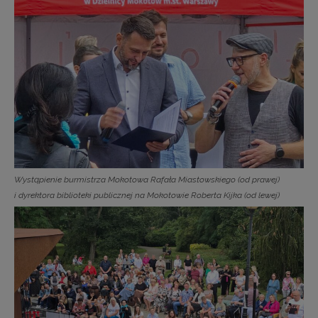
Wystąpienie burmistrza Mokotowa Rafała Miastowskiego (od prawej)
i dyrektora biblioteki publicznej na Mokotowie Roberta Kijka (od lewej)