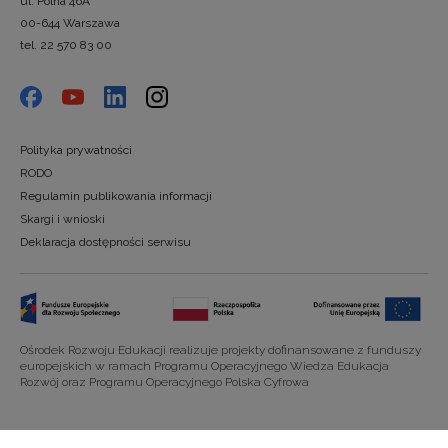
ul. Polna 46A
00-644 Warszawa
tel. 22 570 83 00
Polityka prywatności
RODO
Regulamin publikowania informacji
Skargi i wnioski
Deklaracja dostępności serwisu
Ośrodek Rozwoju Edukacji realizuje projekty dofinansowane z funduszy
europejskich w ramach Programu Operacyjnego Wiedza Edukacja
Rozwój oraz Programu Operacyjnego Polska Cyfrowa