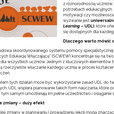
z różnorodnością uczniów. 
potrzebach edukacyjnych, s
motywacji czy możliwości
wyzwanie jest
uniwersaln
Learning
– UDL)
, które of
się dostępnych dla każdeg
Dlaczego warto mówić 
Konkurs grantowy edycja V"
Budowa skoordynowanego systemu pomocy specjalistycznej 
Konkurs grantowy edycja IV"
cych Edukację Włączającą” (SCWEW) koncentruje się na tworz
 dla wszystkich uczniów. Jednym z kluczowych elementów te
Konkurs grantowy edycja III"
ją rzeczywiste włączanie każdego ucznia w proces kształceni
iczeń.
Konkurs grantowy edycja II"
em tych działań może być wykorzystanie zasad UDL do two
Konkurs grantowy edycja I"
ych. UDL wspiera planowanie takich form nauczania, które 
a tym samym umożliwiają im pełne uczestnictwo i osiąganie
e zmiany – duży efekt
Cyfrowy rozwój oświaty w ZJST"
elkie zmiany w planowaniu i prowadzeniu lekcji mogą znacz