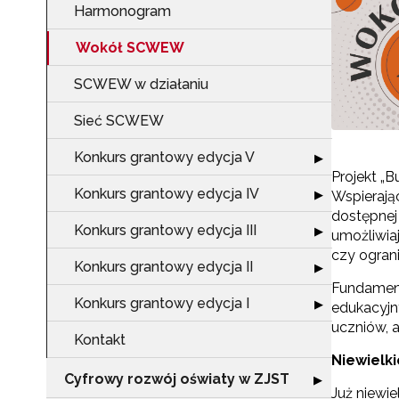
Harmonogram
Wokół SCWEW
SCWEW w działaniu
Sieć SCWEW
Konkurs grantowy edycja V
Rozwiń sekcję "
▶
Projekt „
Konkurs grantowy edycja IV
Rozwiń sekcję "
▶
Wspierają
dostępnej
Konkurs grantowy edycja III
Rozwiń sekcję "
▶
umożliwia
czy ogran
Konkurs grantowy edycja II
Rozwiń sekcję "
▶
Fundament
Konkurs grantowy edycja I
Rozwiń sekcję "
▶
edukacyjn
uczniów, 
Kontakt
Niewielki
Cyfrowy rozwój oświaty w ZJST
Rozwiń sekcję "
▶
Już niewi