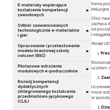
formę prz
E-materiały wspierające
inkluzyjn
kształcenie kompetencji
Rozwiń sekcję "
▶
zawodowych
Choć nauc
zachęca d
Odbiór zaawansowanych
od począt
technologicznie e-materiałów
Rozwiń sekcję "
▶
i osiągani
i gier
Model UDL
Opracowanie i przetestowanie
modelu branżowej szkoły
Rozwiń sekcję "
▶
Prez
ćwiczeń (BSĆ)
Różnorodn
Pilotażowe wdrożenie
uczniom, n
Rozwiń sekcję 
▶
modułowych e-podręczników
Zaa
Rozwój kompetencji
dydaktycznych
Uczniowie
zintegrowanego kształcenia
Rozwiń sekcję 
▶
może wzbu
przedmiotowo-językowego
w sposoba
(CLIL)
Dzia