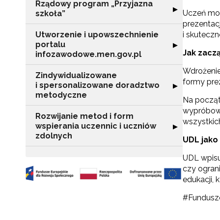
Rządowy program „Przyjazna
Rozwiń sekcję "
▶
Uczeń może
szkoła”
prezentacj
N
Utworzenie i upowszechnienie
i skuteczn
portalu
Rozwiń sekcję "
▶
Zap
Jak zacz
infozawodowe.men.gov.pl
o s
Adr
Wdrożenie
Zindywidualizowane
formy pre
i spersonalizowane doradztwo
Rozwiń sekcję 
▶
metodyczne
Na począt
wypróbowa
W
Rozwijanie metod i form
cel
wszystkic
wspierania uczennic i uczniów
Rozwiń sekcję "
▶
zdolnych
UDL jako
UDL wpisuj
czy ogran
edukacji, 
#Fundusz