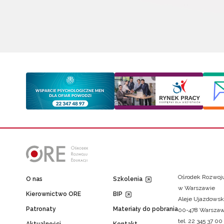
Ośrodek Rozwoju
O nas
Szkolenia
w Warszawie
Kierownictwo ORE
BIP
Aleje Ujazdowsk
Patronaty
Materiały do pobrania
00-478 Warsza
tel. 22 345 37 00