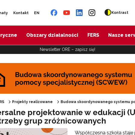
Kontrast
naty
Kontakt
EN
oryczne
Obszary działalności
FERS
Nasze ser
Newsletter ORE – zapisz się!
udowa skoordynowanego systemu pomocy specjalistycznej (SCWEW)"
RS
Projekty realizowane
Budowa skoordynowanego systemu po
rsalne projektowanie w edukacji (
trzeby grup zróżnicowanych
Współczesna szkoła staje