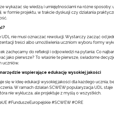
Rządowy program „Przyjazna szkoła”"
 wykazać się wiedzą i umiejętnościami na różne sposoby: ust
i, w formie projektu, w trakcie dyskusji czy działania praktyc
ewsletter ORE
ość.
Utworzenie i upowszechnienie portalu infozawodowe.men.gov.pl"
isz się i bądź na bieżąco z najnowszymi informacjami
ąć?
zkoleniach i programach.
es e-mail:
 UDL nie musi oznaczać rewolucji. Wystarczy zacząć od jedn
zentacji treści albo umożliwienia uczniom wyboru formy wyk
"Zindywidualizowane i spersonalizowane doradztwo metodyczne"
ek zachęcamy do refleksji i odpowiedzi na pytania: Co najba
ć jako pierwsze? To właśnie te pierwsze, świadome decyzje s
yrażam zgodę na przetwarzanie moich danych osobowych przez ORE w
ach marketingowych.
h uczniów.
Rozwijanie metod i form wspierania uczennic i uczniów zdolnych"
 narzędzie wspierające edukację wysokiej jakości
Zapisuję się
e się w ideę edukacji wysokiej jakości dla każdego ucznia, 
iczenia. W ramach działań SCWEW popularyzacja UDL staje si
która nie wyklucza, ale projektuje z myślą o wszystkich.
eUE #FunduszeEuropejskie #SCWEW #ORE