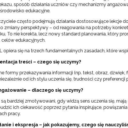
ekazu, sposób działania uczniów czy mechanizmy angażowani
e środowisko edukacyjne.
E-materiały wspierające kształcenie kompetencji zawodowych"
zyciele często podejmują działania dostosowujące lekcje d
o zmiany perspektywy – od reagowania na potrzeby konkret
ku. To nie korekta, lecz nowy standard planowania, który pr
Odbiór zaawansowanych technologicznie e-materiałów i gier"
a celów edukacyjnych.
 opiera się na trzech fundamentalnych zasadach, które wspie
Opracowanie i przetestowanie modelu branżowej szkoły ćwiczeń (BSĆ)"
entacja treści – czego się uczymy?
e formy przekazywania informacji (np. tekst, obraz, dźwięk,
iezależnie od ich stylu uczenia się, trudności czy preferencj
"Pilotażowe wdrożenie modułowych e-podręczników"
ngażowanie – dlaczego się uczymy?
 są bardziej zmotywowani, gdy widzą sens uczenia się, mają 
"Rozwój kompetencji dydaktycznych zintegrowanego kształcenia przedmio
dzić ich ciekawość poprzez pytania inspirujące, powiązani
ch pracy.
łanie i ekspresja – jak pokazujemy, czego się nauczyli