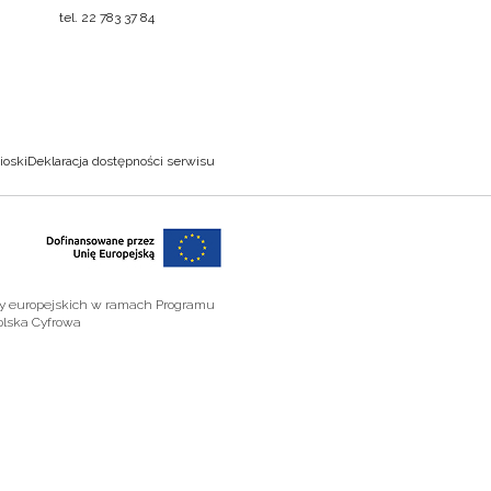
tel. 22 783 37 84
ioski
Deklaracja dostępności serwisu
zy europejskich w ramach Programu
olska Cyfrowa