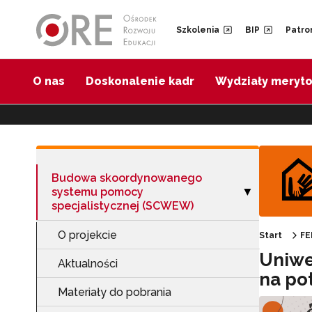
Przejdź do Nawigacji
Przejdź do stopki
Przejdź do treści artykułu
Szkolenia
BIP
Patro
O nas
Doskonalenie kadr
Wydziały meryt
Budowa skoordynowanego
systemu pomocy
Zwiń sekcję "B
▶
specjalistycznej (SCWEW)
O projekcie
Start
FE
Uniwe
Aktualności
na po
Materiały do pobrania