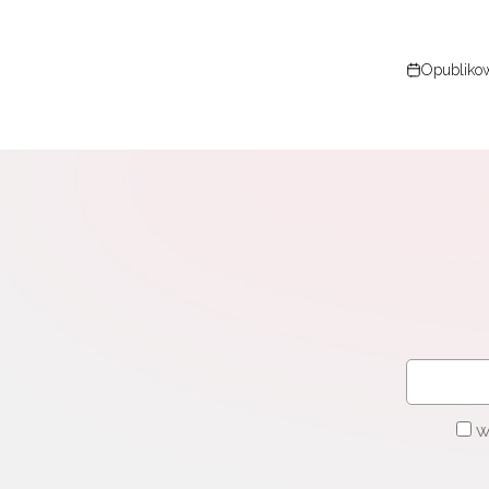
Opublikow
W