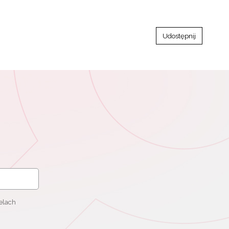
Udostępnij
elach