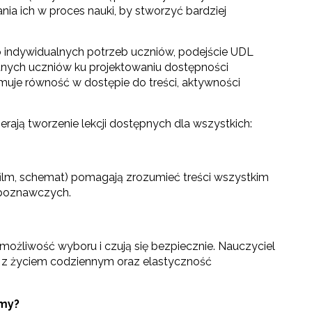
a ich w proces nauki, by stworzyć bardziej
o indywidualnych potrzeb uczniów, podejście UDL
nych uczniów ku projektowaniu dostępności
omuje równość w dostępie do treści, aktywności
rają tworzenie lekcji dostępnych dla wszystkich:
 film, schemat) pomagają zrozumieć treści wszystkim
i poznawczych.
możliwość wyboru i czują się bezpiecznie. Nauczyciel
towo-językowego (CLIL)"
a z życiem codziennym oraz elastyczność
śmy?