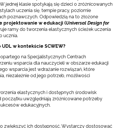
W jednej klasie spotykają się dzieci o zróżnicowanych
tylach uczenia się, tempie pracy, poziomie
ach poznawczych. Odpowiedzią na to złożone
e projektowanie w edukacji (
Universal Design for
eruje ramy do tworzenia elastycznych ścieżek uczenia
o ucznia.
o UDL w kontekście SCWEW?
opartego na Specjalistycznych Centrach
eniu wsparcia dla nauczycieli w obszarze edukacji
go wsparcia jest wdrażanie rozwiązań, które
a, niezależnie od jego potrzeb, możliwości
rzenia elastycznych i dostępnych środowisk
od początku uwzględniają zróżnicowane potrzeby
 sukcesów edukacyjnych.
ąco zwiększyć ich dostępność. Wystarczy dostosować