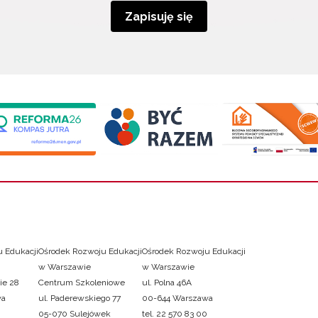
Zapisuję się
 Edukacji
Ośrodek Rozwoju Edukacji
Ośrodek Rozwoju Edukacji
w Warszawie
w Warszawie
ie 28
Centrum Szkoleniowe
ul. Polna 46A
wa
ul. Paderewskiego 77
00-644 Warszawa
05-070 Sulejówek
tel. 22 570 83 00