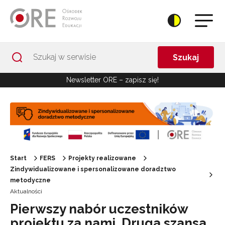
Przejdź do Nawigacji
Przejdź do stopki
Przejdź do treści artykułu
Szukaj
Newsletter ORE – zapisz się!
Start
FERS
Projekty realizowane
Zindywidualizowane i spersonalizowane doradztwo
metodyczne
Aktualności
Pierwszy nabór uczestników
projektu za nami. Druga szansa