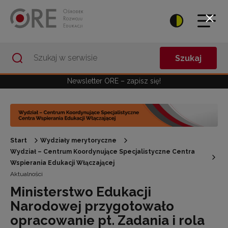
Przejdź do Nawigacji
Przejdź do stopki
Przejdź do treści artykułu
Szukaj
Newsletter ORE – zapisz się!
Start
Wydziały merytoryczne
Wydział – Centrum Koordynujące Specjalistyczne Centra
Wspierania Edukacji Włączającej
Aktualności
Ministerstwo Edukacji
Narodowej przygotowało
opracowanie pt. Zadania i rola