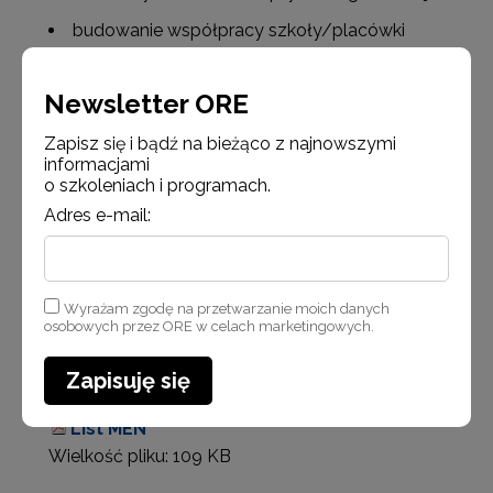
budowanie współpracy szkoły/placówki
specjalnej ze szkołą ogólnodostępną w oparciu
o model wypracowany i sprawdzony w ww.
Newsletter ORE
projekcie pilotażowym;
Zapisz się i bądź na bieżąco z najnowszymi
możliwość korzystania z materiałów
informacjami
zamieszczanych na platformach i portalach
o szkoleniach i programach.
edukacyjnych.
Adres e-mail:
Zachęcamy do korzystania z opracowania.
Załączniki:
Wyrażam zgodę na przetwarzanie moich danych
osobowych przez ORE w celach marketingowych.
Zadania i rola nauczyciela psychologa w prz
edszkolu szkole i placowce
Zapisuję się
Wielkość pliku:
515 KB
List MEN
Wielkość pliku:
109 KB