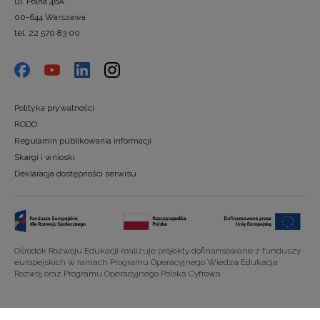
ul. Polna 46A
00-644 Warszawa
tel. 22 570 83 00
Polityka prywatności
RODO
Regulamin publikowania informacji
Skargi i wnioski
Deklaracja dostępności serwisu
Ośrodek Rozwoju Edukacji realizuje projekty dofinansowane z funduszy
europejskich w ramach Programu Operacyjnego Wiedza Edukacja
Rozwój oraz Programu Operacyjnego Polska Cyfrowa