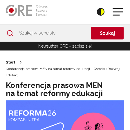
Przejdź do Nawigacji
Przejdź do stopki
Przejdź do treści artykułu
Szukaj
Newsletter ORE – zapisz się!
Start
Konferencja prasowa MEN na temat reformy edukacji – Ośrodek Rozwoju
Edukacji
Konferencja prasowa MEN
na temat reformy edukacji