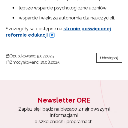
lepsze wsparcie psychologiczne uczniów;
wsparcie i większa autonomia dla nauczycieli.
Szczegóły są dostępne na
stronie poświęconej
reformie edukacji
.
Opublikowano: 9.07.2025
Udostępnij
Zmodyfikowano: 19.08.2025
Newsletter ORE
Zapisz się i bądź na bieżąco z najnowszymi
Newsletter ORE
informacjami
o szkoleniach i programach.
Zapisz się i bądź na bieżąco z najnowszymi