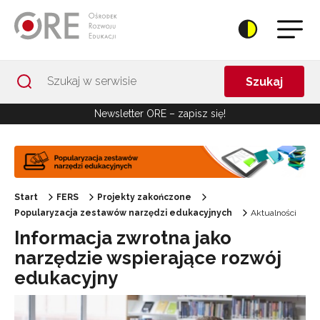
Przejdź do Nawigacji
Przejdź do stopki
Przejdź do treści artykułu
Szukaj
Newsletter ORE – zapisz się!
Start
FERS
Projekty zakończone
Popularyzacja zestawów narzędzi edukacyjnych
Aktualności
Informacja zwrotna jako
narzędzie wspierające rozwój
edukacyjny