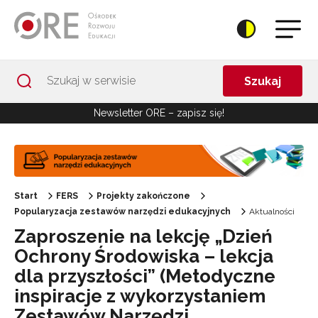
Przejdź do Nawigacji
Przejdź do stopki
Przejdź do treści artykułu
Szukaj
Newsletter ORE – zapisz się!
Start
FERS
Projekty zakończone
Popularyzacja zestawów narzędzi edukacyjnych
Aktualności
Zaproszenie na lekcję „Dzień
Ochrony Środowiska – lekcja
dla przyszłości” (Metodyczne
inspiracje z wykorzystaniem
Zestawów Narzędzi