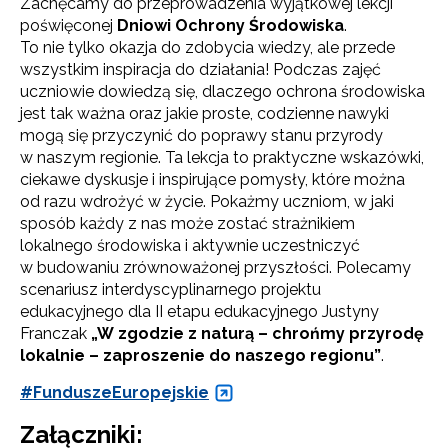
Zachęcamy do przeprowadzenia wyjątkowej lekcji
poświęconej
Dniowi Ochrony Środowiska
.
To nie tylko okazja do zdobycia wiedzy, ale przede
wszystkim inspiracja do działania! Podczas zajęć
uczniowie dowiedzą się, dlaczego ochrona środowiska
jest tak ważna oraz jakie proste, codzienne nawyki
mogą się przyczynić do poprawy stanu przyrody
w naszym regionie. Ta lekcja to praktyczne wskazówki,
ciekawe dyskusje i inspirujące pomysły, które można
od razu wdrożyć w życie. Pokażmy uczniom, w jaki
sposób każdy z nas może zostać strażnikiem
lokalnego środowiska i aktywnie uczestniczyć
w budowaniu zrównoważonej przyszłości. Polecamy
scenariusz interdyscyplinarnego projektu
edukacyjnego dla II etapu edukacyjnego Justyny
Franczak
„W zgodzie z naturą – chrońmy przyrodę
lokalnie – zaproszenie do naszego regionu”
.
#FunduszeEuropejskie
Załączniki: