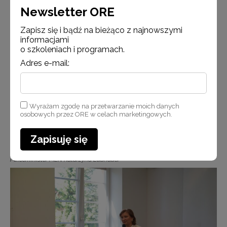
Newsletter ORE
Zapisz się i bądź na bieżąco z najnowszymi
informacjami
o szkoleniach i programach.
Adres e-mail:
Wyrażam zgodę na przetwarzanie moich danych
osobowych przez ORE w celach marketingowych.
Zapisuję się
Od lewej: podsekretarz stanu w MEN Paulina Piechna-Więckiewicz
i wiceminister MEN Katarzyna Lubnauer