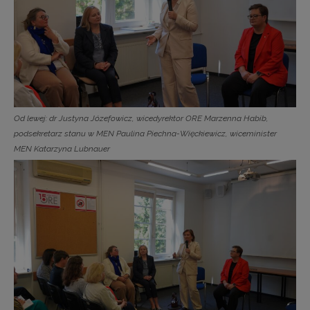
Od lewej: dr Justyna Józefowicz, wicedyrektor ORE Marzenna Habib,
podsekretarz stanu w MEN Paulina Piechna-Więckiewicz, wiceminister
MEN Katarzyna Lubnauer