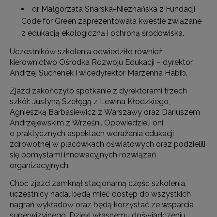
dr Małgorzata Snarska-Nieznańska z Fundacji
Code for Green zaprezentowała kwestie związane
z edukacją ekologiczną i ochroną środowiska.
Uczestników szkolenia odwiedziło również
kierownictwo Ośrodka Rozwoju Edukacji – dyrektor
Andrzej Suchenek i wicedyrektor Marzenna Habib.
Zjazd zakończyło spotkanie z dyrektorami trzech
szkół: Justyną Szełęgą z Lewina Kłodzkiego,
Agnieszką Barbasiewicz z Warszawy oraz Dariuszem
Andrzejewskim z Wrześni. Opowiedzieli oni
o praktycznych aspektach wdrażania edukacji
zdrowotnej w placówkach oświatowych oraz podzielili
się pomysłami innowacyjnych rozwiązań
organizacyjnych.
Choć zjazd zamknął stacjonarną część szkolenia,
uczestnicy nadal będą mieć dostęp do wszystkich
nagrań wykładów oraz będą korzystać ze wsparcia
superwizyjnego. Dzięki własnemu doświadczeniu