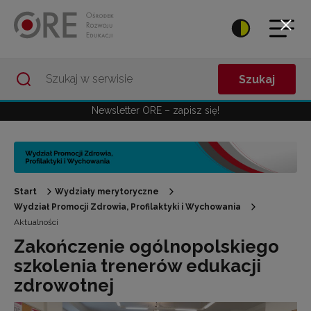
Przejdź do Nawigacji
Przejdź do stopki
Przejdź do treści artykułu
Szukaj
Newsletter ORE – zapisz się!
Start
Wydziały merytoryczne
Wydział Promocji Zdrowia, Profilaktyki i Wychowania
Aktualności
Zakończenie ogólnopolskiego
szkolenia trenerów edukacji
zdrowotnej