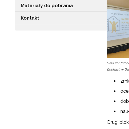
Materiały do pobrania
Kontakt
Sala konfere
Edukacji w B
zmi
oce
dob
nau
Drugi blo