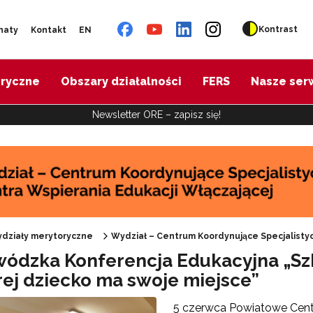
Kontrast
naty
Kontakt
EN
oryczne
Obszary działalności
FERS
Nasze ser
Newsletter ORE – zapisz się!
działy merytoryczne
Wydział – Centrum Koordynujące Specjalistyc
ódzka Konferencja Edukacyjna „Szk
rej dziecko ma swoje miejsce”
5 czerwca Powiatowe Cent