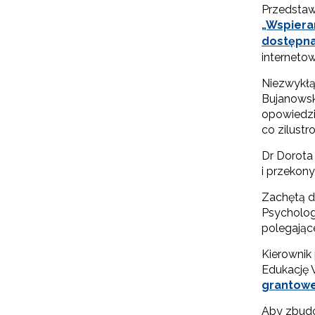
Przedstaw
„Wspieran
dostępna
internetow
Niezwykłą 
Bujanowsk
opowiedzi
co zilust
Dr Dorota 
i przekony
Zachętą d
Psycholog
polegające
Kierownik
Edukację 
grantow
Aby zbudo