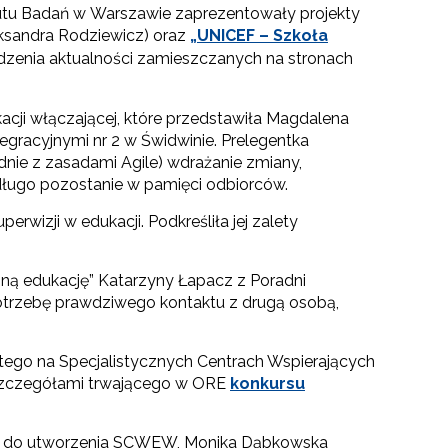
tutu Badań w Warszawie zaprezentowały projekty
eksandra Rodziewicz) oraz
„UNICEF – Szkoła
dzenia aktualności zamieszczanych na stronach
kacji włączającej, które przedstawiła Magdalena
egracyjnymi nr 2 w Świdwinie. Prelegentka
dnie z zasadami Agile) wdrażanie zmiany,
 długo pozostanie w pamięci odbiorców.
rwizji w edukacji. Podkreśliła jej zalety
czną edukację” Katarzyny Łapacz z Poradni
otrzebę prawdziwego kontaktu z drugą osobą,
go na Specjalistycznych Centrach Wspierających
 szczegółami trwającego w ORE
konkursu
ch do utworzenia SCWEW, Monika Dąbkowska