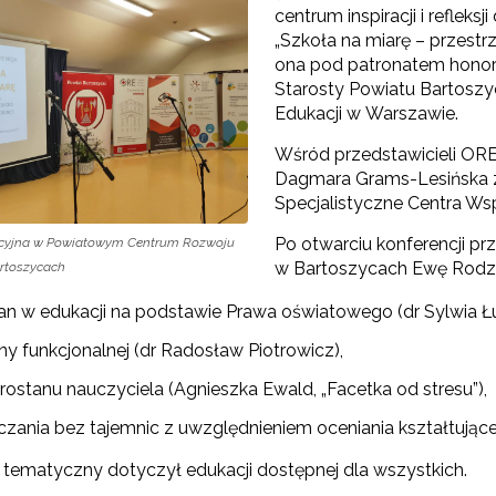
centrum inspiracji i refleks
„Szkoła na miarę – przestr
ona pod patronatem hono
Starosty Powiatu Bartoszy
Edukacji w Warszawie.
Wśród przedstawicieli ORE
Dagmara Grams-Lesińska 
Specjalistyczne Centra Wsp
Po otwarciu konferencji p
ncyjna w Powiatowym Centrum Rozwoju
w Bartoszycach Ewę Rodzie
artoszycach
an w edukacji na podstawie Prawa oświatowego (dr Sylwia Ł
ny funkcjonalnej (dr Radosław Piotrowicz),
rostanu nauczyciela (Agnieszka Ewald, „Facetka od stresu”),
czania bez tajemnic z uwzględnieniem oceniania kształtujące
k tematyczny dotyczył edukacji dostępnej dla wszystkich.