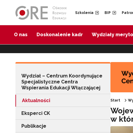
Przejdź do Nawigacji
Przejdź do stopki
Przejdź do treści artykułu
Szkolenia
BIP
Patro
O nas
Doskonalenie kadr
Wydziały meryt
Wydział – Centrum Koordynujące
Specjalistyczne Centra
Wspierania Edukacji Włączającej
Aktualności
Start
Wy
Wojew
Eksperci CK
w któ
Publikacje