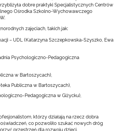
bliżyła dobre praktyki Specjalistycznych Centrów
cjalnego Ośrodka Szkolno-Wychowawczego
EW.
norodnych zajęciach, takich jak:
dukacji – UDL (Katarzyna Szczepkowska-Szyszko, Ewa
Poradnia Psychologiczno-Pedagogiczna
bliczna w Bartoszycach),
oteka Publiczna w Bartoszycach),
chologiczno-Pedagogiczna w Giżycku),
ofesjonalistom, którzy działają na rzecz dobra
 doświadczeń, co pozwoliło szukać nowych dróg
orzyć przestrzeń dla rozwoju dzieci.