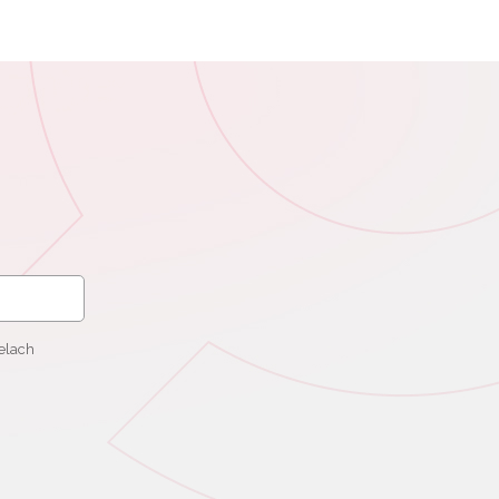
elach