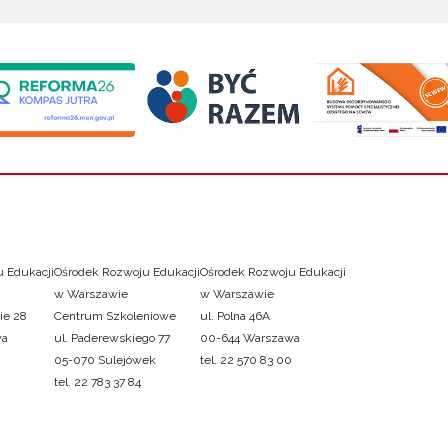
 Edukacji
Ośrodek Rozwoju Edukacji
Ośrodek Rozwoju Edukacji
w Warszawie
w Warszawie
ie 28
Centrum Szkoleniowe
ul. Polna 46A
wa
ul. Paderewskiego 77
00-644 Warszawa
05-070 Sulejówek
tel. 22 570 83 00
tel. 22 783 37 84