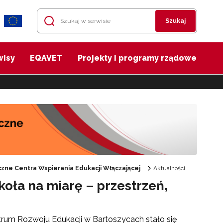
Szukaj
wisy
EQAVET
Projekty i programy rządowe
zne Centra Wspierania Edukacji Włączającej
Aktualności
oła na miarę – przestrzeń,
rum Rozwoju Edukacji w Bartoszycach stało się