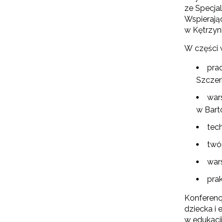
ze Specja
Wspierają
w Kętrzyn
W części w
pra
Szczer
war
w Bart
N
tech
Zap
twó
o s
Adr
war
pra
Konferencj
W
dziecka i
cel
w edukacji