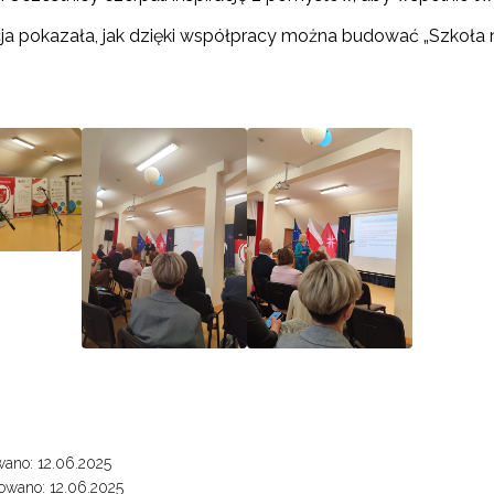
Zapisuję się
ja pokazała, jak dzięki współpracy można budować „Szkoła n
ano: 12.06.2025
owano: 12.06.2025