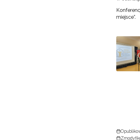
Konferenc
miejsce”.
Opublikow
Zmodyfik