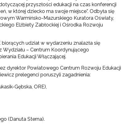
ji dotyczącej przyszłości edukacji na czas konferencji
zeń, w której dziecko ma swoje miejsce”. Odbyła się
rowym Warmińsko-Mazurskiego Kuratora Oświaty,
ckiego Elżbiety Zabłockiej i Ośrodka Rozwoju
 biorących udział w wydarzeniu znalazła się
z Wydziału – Centrum Koordynującego
ierania Edukacji Włączającej.
rzez dyrektor Powiatowego Centrum Rozwoju Edukacji
wicz prelegenci poruszyli zagadnienia:
ukasik-Gębska, ORE),
go (Danuta Sterna).