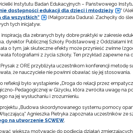
icielki Instytutu Badań Edukacyjnych – Państwowego Insty
ie dostępności edukacji dla dzieci i młodzieży
” (Al
 dla wszystkich”
(Małgorzata Dadura). Zachęciły do śle
ych tych inicjatyw.
inspiracją dla zebranych były dobre praktyki w zakresie edu
a, dyrektor Publicznej Szkoły Podstawowej z Oddziałami Int
ała o tym, jak skuteczne efekty może przynieść zwinne (zgo
rowała fotografiami z życia szkoły. Ten przykład zapewne na
Prysak z ORE przybliżyła uczestnikom konferencji metodę supe
wała, że nauczyciele nie powinni obawiać się jej stosowania.
o refleksji było wystąpienie „Droga do relacji przez empaty
iczno-Pedagogicznej w Giżycku, która zwróciła uwagę na p
go na jej wysłuchaniu i zrozumieniu.
 projektu „Budowa skoordynowanego systemu pomocy oparte
Włączającą” Agnieszka Pietryka zapoznała uczestników ze
ego na utworzenie SCWEW
.
wać większą motywację do podjęcia działań zmierzający