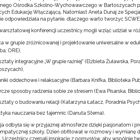
lnego Ośrodka Szkolno-Wychowawczego w Bartoszycach przy
cych Edukację Włączającą. Natomiast Aneta Dunaj ze Spe
ie odpowiedziała na pytanie, dlaczego warto tworzyć SCW
arsztatowej konferencji uczestnicy mogli wziąć udział w róż
ca w grupie zróżnicowanej i projektowanie uniwersalne w e
ba, ORE),
sztaty integracyjne „W grupie raźniej” (Elżbieta Żuławska, 
oszycach),
ewsletter ORE
niki oddechowe i relaksacyjne (Barbara Knifka, Biblioteka Pu
isz się i bądź na bieżąco z najnowszymi informacjami
rcze sposoby radzenia sobie ze stresem (Ewa Pisarska, Bibli
zkoleniach i programach.
es e-mail:
sztaty o budowaniu relacji (Katarzyna Łatacz, Poradnia Psy
ktyka nauczania bez tajemnic (Danuta Sterna).
a odbyła się w przyjaznej atmosferze dzięki pasjonatom i pr
yrażam zgodę na przetwarzanie moich danych osobowych przez ORE w
 empatycznej szkoły. Dzień obfitował w rozmowy i wymianę
ach marketingowych.
. Uczestnicy czerpali inspirację z pomysłów, aby wspólnie tw