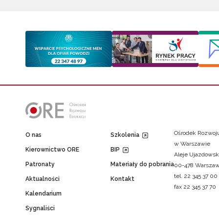
Ośrodek Rozwoju
O nas
Szkolenia
w Warszawie
Kierownictwo ORE
BIP
Aleje Ujazdowsk
Patronaty
Materiały do pobrania
00-478 Warsza
tel. 22 345 37 00
Aktualności
Kontakt
fax 22 345 37 70
Kalendarium
Sygnaliści