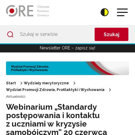
Przejdź do Nawigacji
Przejdź do stopki
Przejdź do treści artykułu
Szukaj
Newsletter ORE – zapisz się!
Start
Wydziały merytoryczne
Wydział Promocji Zdrowia, Profilaktyki i Wychowania
Aktualności
Webinarium „Standardy
postępowania i kontaktu
z uczniami w kryzysie
samobójczym” 20 czerwca