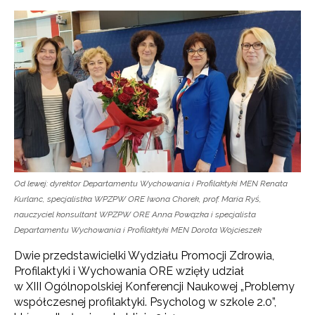
Od lewej: dyrektor Departamentu Wychowania i Profilaktyki MEN Renata
Kurlanc, specjalistka WPZPW ORE Iwona Chorek, prof. Maria Ryś,
nauczyciel konsultant WPZPW ORE Anna Powązka i specjalista
Departamentu Wychowania i Profilaktyki MEN Dorota Wojcieszek
Dwie przedstawicielki Wydziału Promocji Zdrowia,
Profilaktyki i Wychowania ORE wzięły udział
w XIII Ogólnopolskiej Konferencji Naukowej „Problemy
współczesnej profilaktyki. Psycholog w szkole 2.0”,