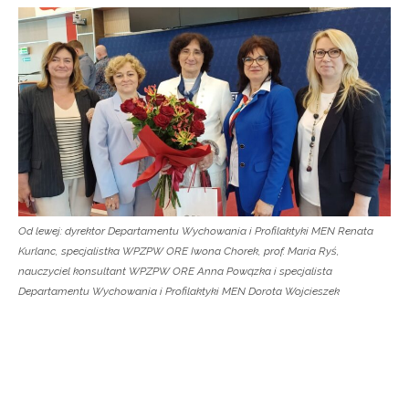
Od lewej: dyrektor Departamentu Wychowania i Profilaktyki MEN Renata
Kurlanc, specjalistka WPZPW ORE Iwona Chorek, prof. Maria Ryś,
nauczyciel konsultant WPZPW ORE Anna Powązka i specjalista
Departamentu Wychowania i Profilaktyki MEN Dorota Wojcieszek