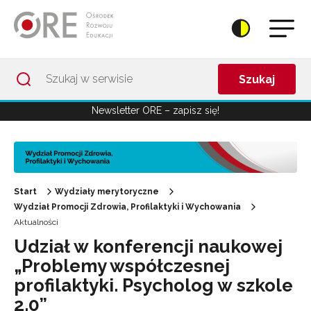
Przejdź do Nawigacji
Przejdź do stopki
Przejdź do treści artykułu
Szukaj
Newsletter ORE – zapisz się!
Start
Wydziały merytoryczne
Wydział Promocji Zdrowia, Profilaktyki i Wychowania
Aktualności
Udział w konferencji naukowej
„Problemy współczesnej
profilaktyki. Psycholog w szkole
2.0”