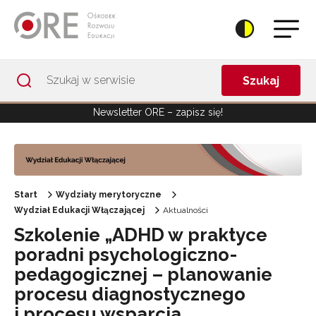
Przejdź do Nawigacji
Przejdź do stopki
Przejdź do treści artykułu
Szukaj
Newsletter ORE – zapisz się!
Start
Wydziały merytoryczne
Wydział Edukacji Włączającej
Aktualności
Szkolenie „ADHD w praktyce
poradni psychologiczno-
pedagogicznej – planowanie
procesu diagnostycznego
i procesu wsparcia