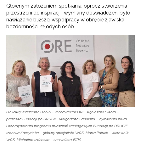
Głównym założeniem spotkania, oprócz stworzenia
przestrzeni do inspiracji i wymiany doświadczeń, było
nawiązanie bliższej współpracy w obrębie zjawiska
bezdomności młodych osób.
Od lewej: Marzenna Habib – wicedyrektor ORE, Agnieszka Sikora –
prezeska Fundacji po DRUGIE, Małgorzata Sabalska – dyrektorka biura
i koordynatorka programu mieszkań treningowych Fundacji po DRUGIE,
Izabella Kaczyńska – główny specjalista WRS, Marta Paluch – kierownik
WRS, Michalina Izdebska – specjalista WRS.