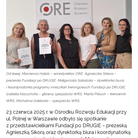
Od lewej: Marzenna Habib – wicedyrektor ORE, Agnieszka Sikora –
prezeska Fundacji po DRUGIE, Małgorzata Sabalska – dyrektorka biura
i koordynatorka programu mieszkań treningowych Fundacji po DRUGIE,
Izabella Kaczyńska – główny specjalista WRS, Marta Paluch – kierownik
WRS, Michalina Izdebska – specjalista WRS.
23 czerwca 2025 r. w Ośrodku Rozwoju Edukacji przy
ul. Polnej w Warszawie odbyło się spotkanie
z przedstawicielkami Fundacji po DRUGIE – prezeską
Agnieszką Sikorą oraz dyrektorką biura i koordynatorką