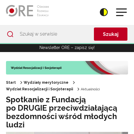
Przejdź do Nawigacji
Przejdź do stopki
Przejdź do treści artykułu
Szukaj
Newsletter ORE – zapisz się!
Start
Wydziały merytoryczne
Wydział Resocjalizacji i Socjoterapii
Aktualności
Spotkanie z Fundacją
po DRUGIE przeciwdziałającą
bezdomności wśród młodych
ludzi