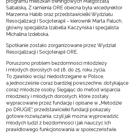
programu mieszkań treningowych Małgorzatą
Sabalską. Z ramienia ORE obecna była wicedyrektor
Marzenna Habib oraz przedstawicielki Wydziału
Resocjalizacji i Socjoterapii – kierownik Marta Paluch,
główny specjalista Izabella Kaczyńska i specjalista
Michalina Izdebska.
Spotkanie zostało zorganizowane przez Wydział
Resocjalizacji i Socjoterapii ORE.
Poruszono problem bezdomności młodzieży
i młodych dorosłych od 18. do 25. roku życia.
To zjawisko wciąż niedostrzegane w Polsce,
a jednocześnie coraz bardziej powszechne, dotykające
coraz młodsze osoby. Sięgając do metod wsparcia
młodzieży i młodych dorosłych, które zostały
wypracowane przez fundację i opisane w „Metodzie
po DRUGIE”, przedstawicielki fundacji pokazały
gotowe rozwiązania, czyli jak można wyprowadzić
młodych ludzi z bezdomności i jak nauczyć ich
prawidłowego funkcjonowania w społeczeństwie.