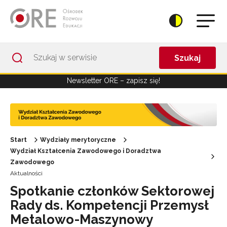
Przejdź do Nawigacji
Przejdź do stopki
Przejdź do treści artykułu
Szukaj
Newsletter ORE – zapisz się!
Start
Wydziały merytoryczne
Wydział Kształcenia Zawodowego i Doradztwa
Zawodowego
Aktualności
Spotkanie członków Sektorowej
Rady ds. Kompetencji Przemysł
Metalowo-Maszynowy