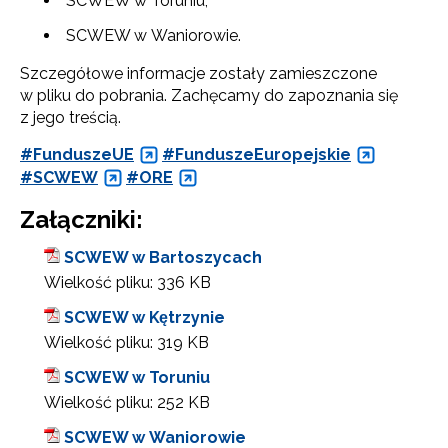
SCWEW w Toruniu,
SCWEW w Waniorowie.
Szczegółowe informacje zostały zamieszczone
w pliku do pobrania. Zachęcamy do zapoznania się
z jego treścią.
#FunduszeUE
#FunduszeEuropejskie
#SCWEW
#ORE
Załączniki:
SCWEW w Bartoszycach
Wielkość pliku:
336 KB
SCWEW w Kętrzynie
Wielkość pliku:
319 KB
SCWEW w Toruniu
Wielkość pliku:
252 KB
SCWEW w Waniorowie