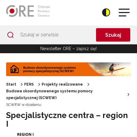
Przejdź do Nawigacji
Przejdź do stopki
Przejdź do treści artykułu
Szukaj
Newsletter ORE – zapisz się!
Start
FERS
Projekty realizowane
Budowa skoordynowanego systemu pomocy
specjalistycznej (SCWEW)
SCWEW w działaniu
Specjalistyczne centra – region
I