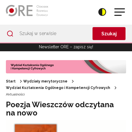
Przejdź do Nawigacji
Przejdź do stopki
Przejdź do treści artykułu
Szukaj
Newsletter ORE – zapisz się!
Start
Wydziały merytoryczne
Wydział Kształcenia Ogólnego i Kompetencji Cyfrowych
Aktualności
Poezja Wieszczów odczytana
na nowo