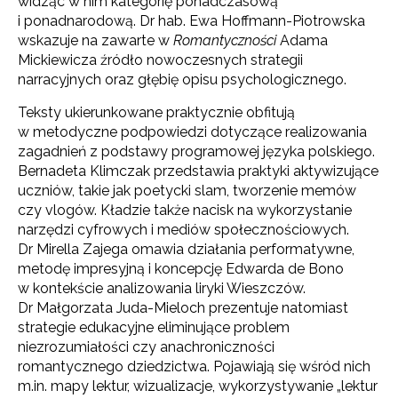
wi­dząc w nim kategorię ponadczasową
i ponadnarodową. Dr hab. Ewa Hoffmann-Piotrowska
wskazuje na zawarte w
Romantyczności
Adama
Mickiewicza źródło nowoczesnych strategii
narracyjnych oraz głę­bię opisu psychologicznego.
Teksty ukierunkowane praktycznie obfitują
w metodyczne podpowiedzi dotyczące realizowania
zagadnień z podstawy programowej języka polskiego.
Bernadeta Klimczak przedstawia praktyki aktywizujące
uczniów, takie jak poetycki slam, tworzenie memów
czy vlogów. Kładzie także nacisk na wykorzystanie
narzędzi cyfrowych i mediów społecznościowych.
Dr Mirella Zajega omawia działania performatywne,
metodę impresyjną i koncepcję Edwarda de Bono
w kontekście analizowania liryki Wieszczów.
Dr Małgorzata Juda-Mieloch prezentuje natomiast
strategie edukacyjne eliminujące problem
niezrozumiałości czy anachroniczności
romantycznego dziedzictwa. Pojawiają się wśród nich
m.in. mapy lektur, wizualizacje, wykorzystywanie „lektur