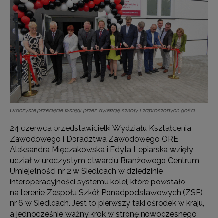
Uroczyste przecięcie wstęgi przez dyrekcję szkoły i zaproszonych gości
24 czerwca przedstawicielki Wydziału Kształcenia
Zawodowego i Doradztwa Zawodowego ORE
Aleksandra Mięczakowska i Edyta Lepiarska wzięły
udział w uroczystym otwarciu Branżowego Centrum
Umiejętności nr 2 w Siedlcach w dziedzinie
interoperacyjności systemu kolei, które powstało
na terenie Zespołu Szkół Ponadpodstawowych (ZSP)
nr 6 w Siedlcach. Jest to pierwszy taki ośrodek w kraju,
a jednocześnie ważny krok w stronę nowoczesnego