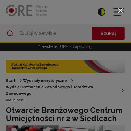
Przejdź do Nawigacji
Przejdź do stopki
Przejdź do treści artykułu
Szukaj
Newsletter ORE – zapisz się!
Start
Wydziały merytoryczne
Wydział Kształcenia Zawodowego i Doradztwa
Zawodowego
Aktualności
Otwarcie Branżowego Centrum
Umiejętności nr 2 w Siedlcach