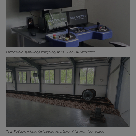
Pracownia symulacji kolejowej w BCU nr 2 w Siedlcach
Tzw. Poligon – hala ćwiczeniowa z torami i zwrotnicą ręczną