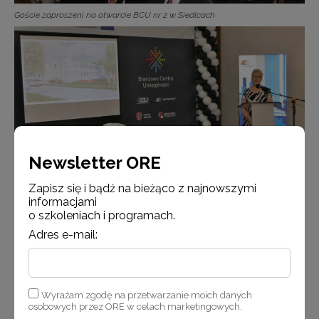
Goście zaproszeni na otwarcie BCU nr 2 w Siedlcach
Newsletter ORE
Zapisz się i bądź na bieżąco z najnowszymi
informacjami
Wystąpienie dyrektor ZSP nr 6 w Siedlcach Moniki Kowalczyk
o szkoleniach i programach.
Adres e-mail:
Wyrażam zgodę na przetwarzanie moich danych
osobowych przez ORE w celach marketingowych.