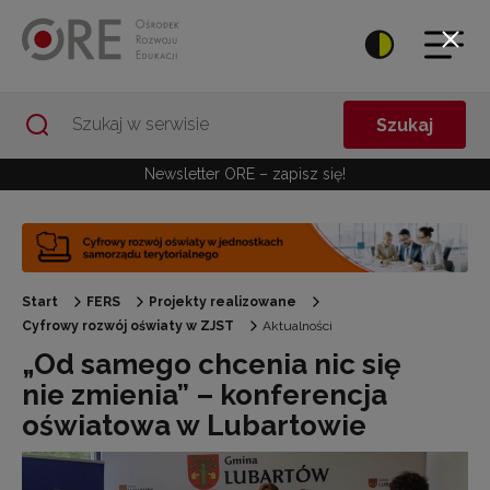
Przejdź do Nawigacji
Przejdź do stopki
Przejdź do treści artykułu
Szukaj
Newsletter ORE – zapisz się!
Start
FERS
Projekty realizowane
Cyfrowy rozwój oświaty w ZJST
Aktualności
„Od samego chcenia nic się
nie zmienia” – konferencja
oświatowa w Lubartowie