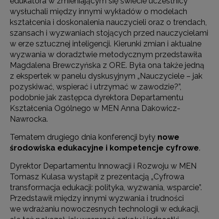
edukatora w zmieniającym się świecie uczestnicy
wysłuchali między innymi wykładów o modelach
kształcenia i doskonalenia nauczycieli oraz o trendach,
szansach i wyzwaniach stojących przed nauczycielami
w erze sztucznej inteligencji. Kierunki zmian i aktualne
wyzwania w doradztwie metodycznym przedstawiła
Magdalena Brewczyńska z ORE. Była ona także jedną
z ekspertek w panelu dyskusyjnym „Nauczyciele – jak
pozyskiwać, wspierać i utrzymać w zawodzie?”,
podobnie jak zastępca dyrektora Departamentu
Kształcenia Ogólnego w MEN Anna Dakowicz-
Nawrocka.
Tematem drugiego dnia konferencji były
nowe
środowiska edukacyjne i kompetencje cyfrowe
.
Dyrektor Departamentu Innowacji i Rozwoju w MEN
Tomasz Kulasa wystąpił z prezentacją „Cyfrowa
transformacja edukacji: polityka, wyzwania, wsparcie”.
Przedstawił między innymi wyzwania i trudności
we wdrażaniu nowoczesnych technologii w edukacji,