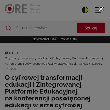
Przejdź do Nawigacji
Przejdź do stopki
Przejdź do treści artykułu
Szukaj
Newsletter ORE – zapisz się!
Start
O cyfrowej transformacji edukacji i Zintegrowanej Platformie Edukacyjnej
na konferencji poświęconej edukacji w erze cyfrowej – Ośrodek Rozwoju
Edukacji
O cyfrowej transformacji
edukacji i Zintegrowanej
Platformie Edukacyjnej
na konferencji poświęconej
edukacji w erze cyfrowej