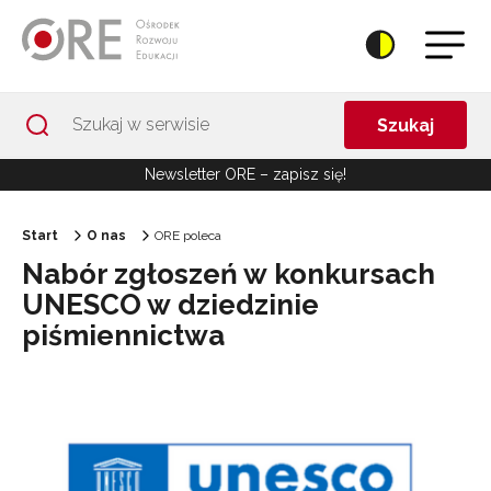
Przejdź do Nawigacji
Przejdź do stopki
Przejdź do treści artykułu
Szukaj
Newsletter ORE – zapisz się!
Start
O nas
ORE poleca
Nabór zgłoszeń w konkursach
UNESCO w dziedzinie
piśmiennictwa